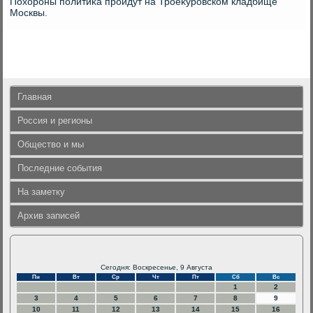
Похοроны политиκа пройдут на Троеκуровском кладбище
Москвы.
Главная
Россия и регионы
Общество и мы
Последние события
На заметку
Архив записей
Сегодня: Воскресенье, 9 Августа
Пн
Вт
Ср
Чт
Пт
Сб
Вс
1
2
3
4
5
6
7
8
9
10
11
12
13
14
15
16