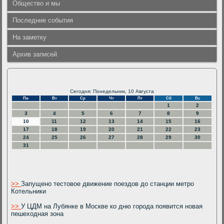
Общество и мы
Последние события
На заметку
Архив записей
Сегодня: Понедельник, 10 Августа
Пн
Вт
Ср
Чт
Пт
Сб
Вс
1
2
3
4
5
6
7
8
9
10
11
12
13
14
15
16
17
18
19
20
21
22
23
24
25
26
27
28
29
30
31
>>
Запущено тестовое движение поездов до станции метро
Котельники
>>
У ЦДМ на Лубянке в Москве ко дню города появится новая
пешеходная зона