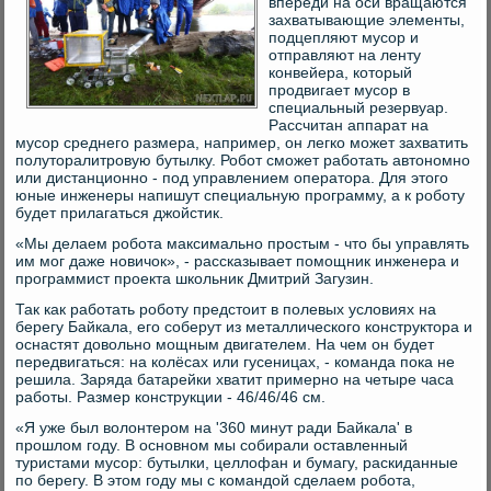
впереди на оси вращаются
захватывающие элементы,
подцепляют мусор и
отправляют на ленту
конвейера, который
продвигает мусор в
специальный резервуар.
Рассчитан аппарат на
мусор среднего размера, например, он легко может захватить
полуторалитровую бутылку. Робот сможет работать автономно
или дистанционно - под управлением оператора. Для этого
юные инженеры напишут специальную программу, а к роботу
будет прилагаться джойстик.
«Мы делаем робота максимально простым - что бы управлять
им мог даже новичок», - рассказывает помощник инженера и
программист проекта школьник Дмитрий Загузин.
Так как работать роботу предстоит в полевых условиях на
берегу Байкала, его соберут из металлического конструктора и
оснастят довольно мощным двигателем. На чем он будет
передвигаться: на колёсах или гусеницах, - команда пока не
решила. Заряда батарейки хватит примерно на четыре часа
работы. Размер конструкции - 46/46/46 см.
«Я уже был волонтером на '360 минут ради Байкала' в
прошлом году. В основном мы собирали оставленный
туристами мусор: бутылки, целлофан и бумагу, раскиданные
по берегу. В этом году мы с командой сделаем робота,