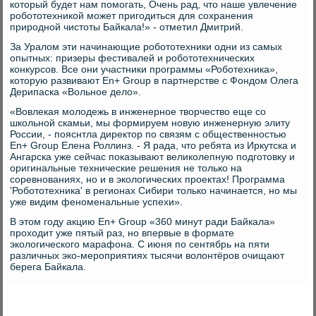
который будет нам помогать, Очень рад, что наше увлечение
робототехникой может пригодиться для сохранения
природной чистоты Байкала!» - отметил Дмитрий.
За Уралом эти начинающие робототехники одни из самых
опытных: призеры фестивалей и робототехнических
конкурсов. Все они участники программы «Роботехника»,
которую развивают En+ Group в партнерстве с Фондом Олега
Дерипаска «Вольное дело».
«Вовлекая молодежь в инженерное творчество еще со
школьной скамьи, мы формируем новую инженерную элиту
России, - пояснтла директор по связям с общественностью
En+ Group Елена Роллинз. - Я рада, что ребята из Иркутска и
Ангарска уже сейчас показывают великолепную подготовку и
оригинальные технические решения не только на
соревнованиях, но и в экологических проектах! Программа
'Робототехника' в регионах Сибири только начинается, но мы
уже видим феноменальные успехи».
В этом году акцию En+ Group «360 минут ради Байкала»
проходит уже пятый раз, но впервые в формате
экологического марафона. С июня по сентябрь на пяти
различных эко-мероприятиях тысячи волонтёров очищают
берега Байкала.