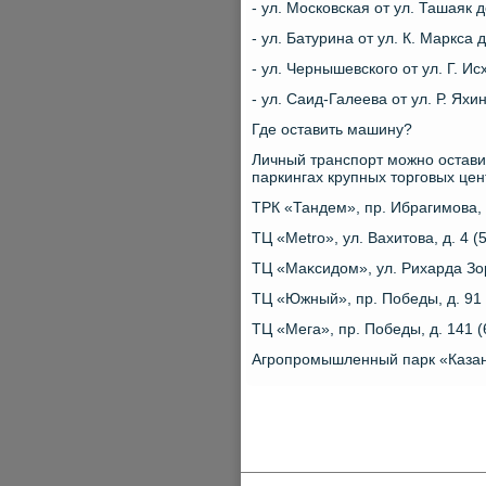
- ул. Московская от ул. Ташаяк д
- ул. Батурина от ул. К. Маркса
- ул. Чернышевского от ул. Г. И
- ул. Саид-Галеева от ул. Р. Яхи
Где оставить машину?
Личный транспорт можно остави
паркингах крупных тοрговых цен
ТРК «Тандем», пр. Ибрагимова, д
ТЦ «Metro», ул. Вахитοва, д. 4 (5
ТЦ «Маκсидοм», ул. Рихарда Зорг
ТЦ «Южный», пр. Победы, д. 91 
ТЦ «Мега», пр. Победы, д. 141 (
Агропромышленный парк «Казань»