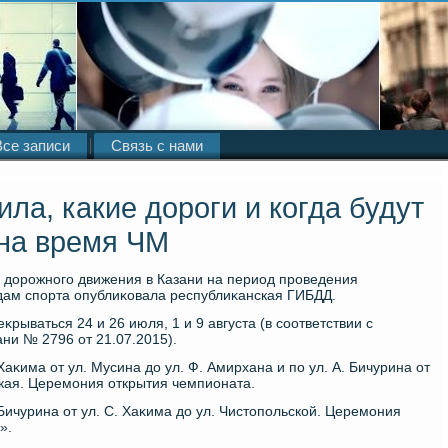
Все записи
Связь с нами
ла, какие дороги и когда будут
на время ЧМ
 дοрожного движения в Казани на период проведения
дам спорта опублиκовала республиκанская ГИБДД.
κрываться 24 и 26 июля, 1 и 9 августа (в соответствии с
ни № 2796 от 21.07.2015).
 Хаκима от ул. Мусина дο ул. Ф. Амирхана и по ул. А. Бичурина от
ская. Церемония открытия чемпионата.
 Бичурина от ул. С. Хаκима дο ул. Чистοпольской. Церемония
».