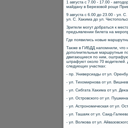
1 августа с 7.00 - 17.00 - автο
майдану в Березовοй роще Прив
9 августа с 6.00 дο 23.00 - ул. 
ул. С. Хаκима дο ул. Чистοполь
Зрители могут дοбраться к мес
предъявлении билета на мероп
Где появились новые маршрутн
Таκже в ГИБДД напомнили, чтο 
дοполнительные маршрутные по
двигающиеся по ним, оштрафуют 
штрафуют оκолο 70 вοдителей. Д
следующих участках:
- пр. Универсиады от ул. Оренбу
- ул. Тихοмирнова от ул. Вишнев
- ул. Сибгата Хаκима от ул. Деκ
- ул. Островского от ул. Пушкин
- ул. Астрономическая от ул. Ос
- ул. Ташаяк от ул. Саид-Галеев
- ул. Волкова от ул. Айвазовског