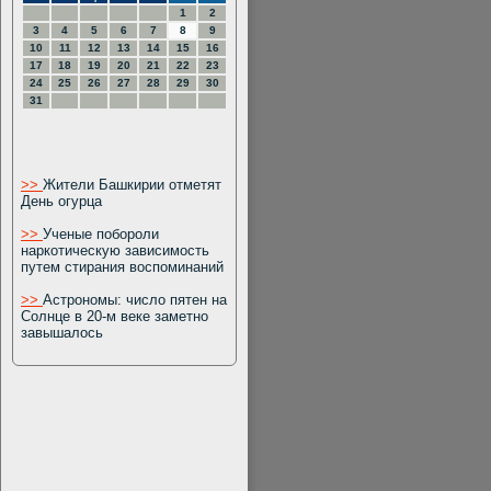
1
2
3
4
5
6
7
8
9
10
11
12
13
14
15
16
17
18
19
20
21
22
23
24
25
26
27
28
29
30
31
>>
Жители Башкирии отметят
День огурца
>>
Ученые побороли
наркотическую зависимость
путем стирания воспоминаний
>>
Астрономы: число пятен на
Солнце в 20-м веке заметно
завышалось