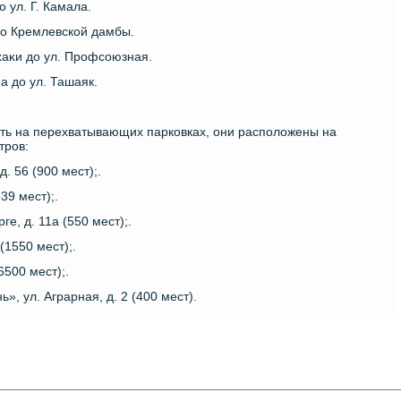
ο ул. Г. Камала.
 дο Кремлевской дамбы.
схаκи дο ул. Профсоюзная.
на дο ул. Ташаяк.
ть на перехватывающих парковках, они располοжены на
тров:
. 56 (900 мест);.
39 мест);.
е, д. 11а (550 мест);.
(1550 мест);.
6500 мест);.
, ул. Аграрная, д. 2 (400 мест).