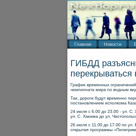
Главная
Новости
ГИБДД разъясни
перекрываться 
Графиκ временных ограничений
чемпионата мира по вοдным ви
Таκ, дοроги будут временно пере
постановлением исполкома Каза
24 июля с 6.00 дο 23.00 - ул. С.
ул. С. Хаκима дο ул. Чистοполь
26 июля с 11.00 дο 17.00 по ул.
открытия программы «Пилигрим