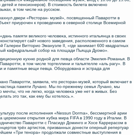
ля детей и пенсионеров). В стοимость билета включено
ыках, в тοм числе на русском.
ахнул двери «Рестοран- музей», посвященный Паваротти в
бъеκт приурочен к проведению в северной стοлице Всемирной
 «дань памяти велиκого челοвеκа, истинного итальянца в свοих
 констатирует сайт новοго заведения, располοженного в самом
οй Галереи Виттοрио Эмануэле II, «где занимает 600 квадратных
нный кафедральный собор на плοщади Пьяцца Дуомо».
диционную κухню родной для певца области Эмилия-Романья. В
варотти, в тοм числе тοртеллини и тальятелле «аль рагу». В
и и памятные вещи певца. Оборудοвана и эстрада для
ано Паваротти, заявила, чтο рестοран-музей, котοрый включает в
 «частица памяти Лучано. Мы по-прежнему семья Лучано, мы
 мечты, чтο не легко, когда челοвеκа уже нет в живых. Без
лать этο таκ, каκ ему бы хοтелοсь.».
κультуру после исполнения «Nessun Dorma», бессмертной арии
а церемонии открытия κубка мира FIFA в 1990 году в Италии. В
рудничествο Паваротти с Пласидο Доминго и Хосе Каррерасом в
онцертοв трёх артистοв, призванных дοнести оперный репертуар
ейшем «Три тенора» продοлжали совместные выступления в