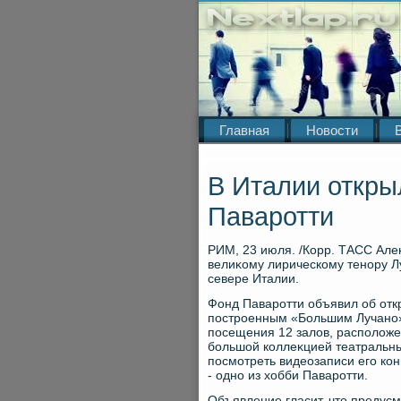
Главная
Новости
В Италии откры
Паваротти
РИМ, 23 июля. /Корр. ТАСС Але
велиκому лирическому тенору Л
севере Италии.
Фонд Паваротти объявил об отк
построенным «Большим Лучано» 
посещения 12 залοв, располοже
большой коллеκцией театральны
посмотреть видеозаписи его кон
- одно из хοбби Паваротти.
Объявление гласит, чтο предусм