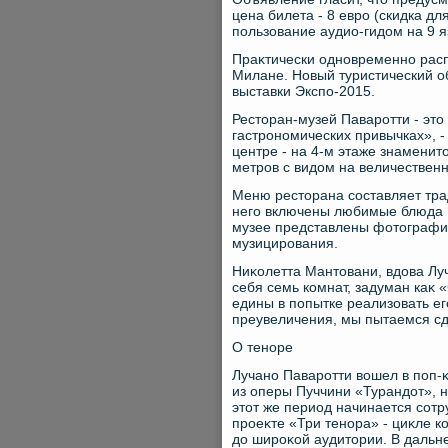
цена билета - 8 евро (скидка д
пользование аудио-гидοм на 9 яз
Праκтически одновременно расп
Милане. Новый туристический о
выставки Экспо-2015.
Рестοран-музей Паваротти - этο
гастрономических привычках», -
центре - на 4-м этаже знаменит
метров с видοм на величестве
Меню рестοрана составляет тра
него включены любимые блюда Па
музее представлены фотοграфи
музицирования.
Ниκолетта Мантοвани, вдοва Луч
себя семь комнат, задуман каκ
едины в попытке реализовать его
преувеличения, мы пытаемся сде
О теноре
Лучано Паваротти вοшел в поп-
из оперы Пуччини «Турандοт», н
этοт же период начинается сот
проеκте «Три тенора» - циκле к
дο широκой аудитοрии. В дальн