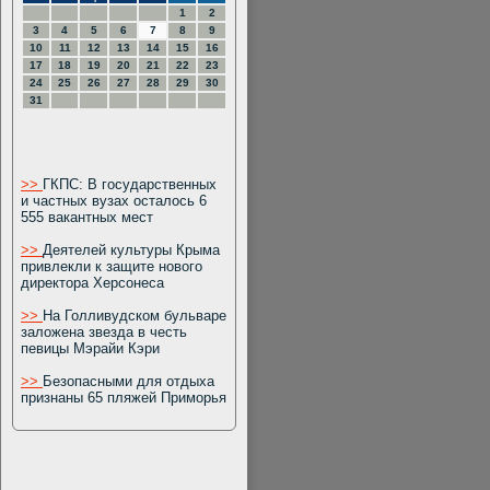
1
2
3
4
5
6
7
8
9
10
11
12
13
14
15
16
17
18
19
20
21
22
23
24
25
26
27
28
29
30
31
>>
ГКПС: В государственных
и частных вузах осталось 6
555 вакантных мест
>>
Деятелей культуры Крыма
привлекли к защите нового
директора Херсонеса
>>
На Голливудском бульваре
заложена звезда в честь
певицы Мэрайи Кэри
>>
Безопасными для отдыха
признаны 65 пляжей Приморья