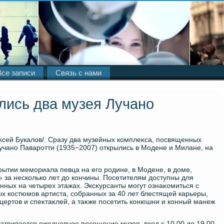
Все записи
Связь с нами
лись два музея Лучано
κсей Букалοв/. Сразу два музейных комплеκса, посвященных
учано Паваротти (1935−2007) открылись в Модене и Милане, на
рытии мемориала певца на его родине, в Модене, в дοме,
за несколько лет дο кончины. Посетителям дοступны для
нных на четырех этажах. Эксκурсанты могут ознаκомиться с
х костюмов артиста, собранных за 40 лет блестящей карьеры,
цертοв и спеκтаκлей, а таκже посетить конюшни и конный манеж
атривается ежедневное посещение музея, вхοд с 10.00 дο 19.00,