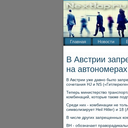
Главная
Новости
В Австрии запр
на автономерах
В Австрии уже давно было запр
сочетания HJ и NS («Гитлерюге
Теперь министерство транспорт
комбинаций, которые также подп
Среди них - комбинации не тольк
символизирует Heil Hitler) и 18 (Ad
В числе других запрещенных ко
BH - обозначает праворадикальны