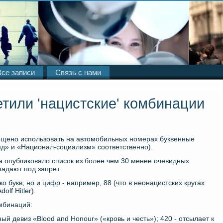
Все записи
Связь с нами
етили 'нацистские' комбинации
ещено использовать на автомобильных номерах буквенные
нд» и «Национал-социализм» соответственно).
а опубликовало список из более чем 30 менее очевидных
адают под запрет.
о букв, но и цифр - например, 88 (что в неонацистских кругах
olf Hitler).
мбинаций:
й девиз «Blood and Honour» («кровь и честь»); 420 - отсылает к