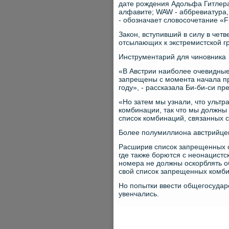
дате рождения Адольфа Гитлера; 
алфавите; WAW - аббревиатура,
- обозначает словосочетание «F
Закон, вступивший в силу в четв
отсылающих к экстремистской г
Инструментарий для чиновника
«В Австрии наиболее очевидные
запрещены с момента начала п
году», - рассказала Би-би-си п
«Но затем мы узнали, что ульт
комбинации, так что мы должны 
список комбинаций, связанных с
Более полумиллиона австрийце
Расширив список запрещенных с
где также борются с неонацистс
номера не должны оскорблять 
свой список запрещенных комбин
Но попытки ввести общегосударс
увенчались.