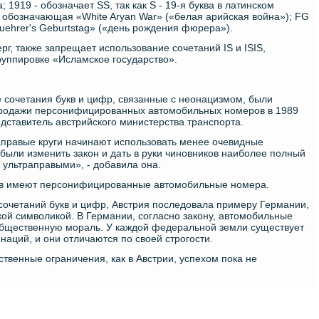
1919 - обозначает SS, так как S - 19-я буква в латинском
 обозначающая «White Aryan War» («белая арийская война»); FG
uehrer's Geburtstag» («день рождения фюрера»).
ерг, также запрещает использование сочетаний IS и ISIS,
руппировке «Исламское государство».
 сочетания букв и цифр, связанные с неонацизмом, были
родажи персонифицированных автомобильных номеров в 1989
редставитель австрийского министерства транспорта.
раправые круги начинают использовать менее очевидные
были изменить закон и дать в руки чиновников наиболее полный
 ультраправыми», - добавила она.
в имеют персонифицированные автомобильные номера.
очетаний букв и цифр, Австрия последовала примеру Германии,
кой символикой. В Германии, согласно закону, автомобильные
общественную мораль. У каждой федеральной земли существует
аций, и они отличаются по своей строгости.
твенные ограничения, как в Австрии, успехом пока не