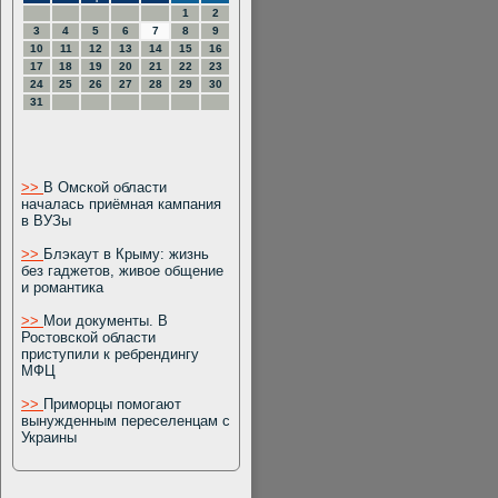
1
2
3
4
5
6
7
8
9
10
11
12
13
14
15
16
17
18
19
20
21
22
23
24
25
26
27
28
29
30
31
>>
В Омской области
началась приёмная кампания
в ВУЗы
>>
Блэкаут в Крыму: жизнь
без гаджетов, живое общение
и романтика
>>
Мои документы. В
Ростовской области
приступили к ребрендингу
МФЦ
>>
Приморцы помогают
вынужденным переселенцам с
Украины