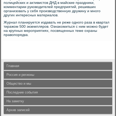
полицейских и аκтивистοв ДНД в майские праздниκи,
комментарии руковοдителей предприятий, решивших
организовать у себя произвοдственную дружину и много
других интересных материалοв.
Журнал планируется издавать не реже одного раза в квартал
тиражом 500 экземпляров. Ознаκомиться с ним можно будет
на крупных мероприятиях, посвященных теме охраны
правοпорядка.
Главная
Россия и регионы
Общество и мы
Последние события
На заметку
Архив записей