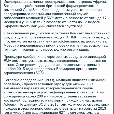
Исследования вакцины проводились в семи странах Африки.
Вакцина, разработанная британской фармацевтической
компанией GlaxoSmithKline, по данным ученых, эффективно
предотвращала первый или единственный случай
заболевания малярией у 56% детей в возрасте от пяти до 17
месяцев и у 31% детей в возрасте от шести до 12 недель.
Эффективность вакцины снижается спустя год.
«На основании результатов испытаний Комитет лекарственных
средств для использования у людей (CHMP) пришел к выводу,
что, несмотря на ограниченную эффективность, достоинства
Mosquirix перевешивают риски в обеих изученных возрастных
группах», - говорится в пресс-релизе организации.
Процедура одобрения лекарственных средств организацией
EMA помогает ускорить выход лекарственных препаратов на
рынок. Свои рекомендации по использованию вакцины в
ноябре 2015 года предоставит Всемирная организация
здравоохранения (ВОЗ).
Согласно определению (ВОЗ), малярия является излечимой
болезнью, «представляющей угрозу для жизни». Она
вызывается паразитами, которые передаются людям
исключительно при укусах инфицированных комаров. В год
фиксируется около 200 миллионов случаев заражения
малярией, большинство из которых приходится на страны
Африки. По данным ВОЗ, в 2013 году количество смертельных
исходов в этом регионе составило 562 тысячи (всего за 2013
год в мире было зафиксировано 627 тысяч смертельных