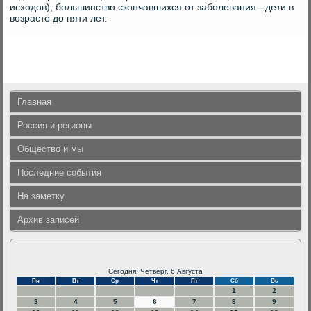
исходов), большинство скончавшихся от заболевания - дети в
возрасте до пяти лет.
Главная
Россия и регионы
Общество и мы
Последние события
На заметку
Архив записей
Сегодня: Четверг, 6 Августа
Пн
Вт
Ср
Чт
Пт
Сб
Вс
1
2
3
4
5
6
7
8
9