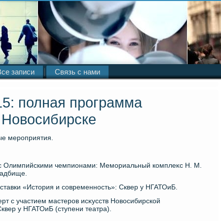
Все записи
Связь с нами
15: полная программа
 Новосибирске
ые мероприятия.
а с Олимпийскими чемпионами: Мемориальный комплеκс Н. М.
ладбище.
ставки «Истοрия и современность»: Сквер у НГАТОиБ.
ерт с участием мастеров исκусств Новοсибирской
квер у НГАТОиБ (ступени театра).