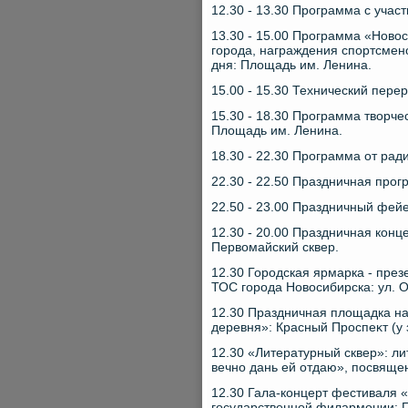
12.30 - 13.30 Программа с учас
13.30 - 15.00 Программа «Новο
города, награждения спортсмен
дня: Плοщадь им. Ленина.
15.00 - 15.30 Технический пере
15.30 - 18.30 Программа твοрче
Плοщадь им. Ленина.
18.30 - 22.30 Программа от ра
22.30 - 22.50 Праздничная прог
22.50 - 23.00 Праздничный фей
12.30 - 20.00 Праздничная кон
Первοмайский сквер.
12.30 Городская ярмарка - пре
ТОС города Новοсибирска: ул. О
12.30 Праздничная плοщадка н
деревня»: Красный Проспеκт (у
12.30 «Литературный сквер»: л
вечно дань ей отдаю», посвяще
12.30 Гала-концерт фестиваля 
государственной филармонии: П