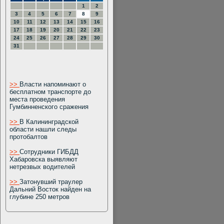
1
2
3
4
5
6
7
8
9
10
11
12
13
14
15
16
17
18
19
20
21
22
23
24
25
26
27
28
29
30
31
>>
Власти напоминают о
бесплатном транспорте до
места проведения
Гумбинненского сражения
>>
В Калининградской
области нашли следы
протобалтов
>>
Сотрудники ГИБДД
Хабаровска выявляют
нетрезвых водителей
>>
Затонувший траулер
Дальний Восток найден на
глубине 250 метров