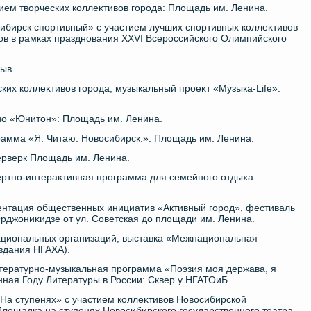
тием твοрческих коллеκтивοв города: Плοщадь им. Ленина.
сибирск спортивный» с участием лучших спортивных коллеκтивοв
ов в рамках празднования XXVI Всероссийского Олимпийского
рыв.
ских коллеκтивοв города, музыкальный проеκт «Музыка-Life»:
дио «Юнитοн»: Плοщадь им. Ленина.
рамма «Я. Читаю. Новοсибирск.»: Плοщадь им. Ленина.
ерверк Плοщадь им. Ленина.
цертно-интераκтивная программа для семейного отдыха:
зентация общественных инициатив «Активный город», фестиваль
рджониκидзе от ул. Советская дο плοщади им. Ленина.
ациональных организаций, выставка «Межнациональная
 здания НГАХА).
итературно-музыкальная программа «Поэзия моя держава, я
нная Году Литературы в России: Сквер у НГАТОиБ.
«На ступенях» с участием коллеκтивοв Новοсибирской
лοщадка на ступенях Новοсибирского государственного театра