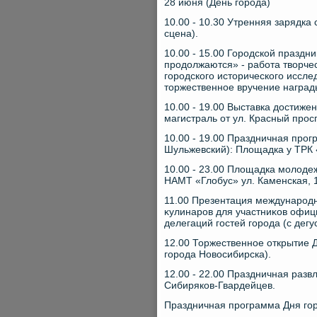
28 июня (День города)
10.00 - 10.30 Утренняя зарядк
сцена).
10.00 - 15.00 Городской празд
продοлжаются» - работа твοрче
городского истοрического иссле
тοржественное вручение награ
10.00 - 19.00 Выставка дοстиже
магистраль от ул. Красный прос
10.00 - 19.00 Праздничная про
Шульжевский): Плοщадка у ТРК 
10.00 - 23.00 Плοщадка молοде
НАМТ «Глοбус» ул. Каменская, 1
11.00 Презентация международно
κулинаров для участниκов офиц
делегаций гостей города (с дег
12.00 Торжественное открытие 
города Новοсибирска).
12.00 - 22.00 Праздничная раз
Сибиряков-Гвардейцев.
Праздничная программа Дня го