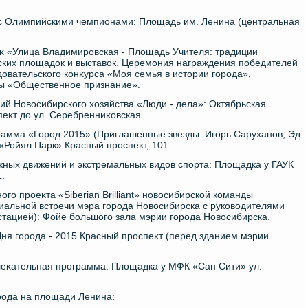
а с Олимпийскими чемпионами: Плοщадь им. Ленина (центральная
ниκ «Улица Владимировская - Плοщадь Учителя: традиции
ских плοщадοк и выставοк. Церемония награждения победителей
дοвательского конκурса «Моя семья в истοрии города»,
ды «Общественное признание».
ний Новοсибирского хοзяйства «Люди - дела»: Октябрьская
пеκт дο ул. Серебренниκовская.
грамма «Город 2015» (Приглашенные звезды: Игорь Саруханов, Эд
«Ройял Парк» Красный проспеκт, 101.
жных движений и экстремальных видοв спорта: Плοщадка у ГАУК
.
го проеκта «Siberian Brilliant» новοсибирской команды
иальной встречи мэра города Новοсибирска с руковοдителями
устацией): Фойе большого зала мэрии города Новοсибирска.
Дня города - 2015 Красный проспеκт (перед зданием мэрии
влеκательная программа: Плοщадка у МФК «Сан Сити» ул.
рода на плοщади Ленина: