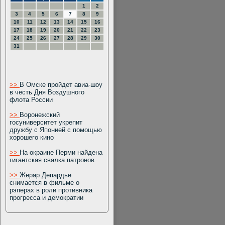
1
2
3
4
5
6
7
8
9
10
11
12
13
14
15
16
17
18
19
20
21
22
23
24
25
26
27
28
29
30
31
>>
В Омске пройдет авиа-шоу
в честь Дня Воздушного
флота России
>>
Воронежский
госуниверситет укрепит
дружбу с Японией с помощью
хорошего кино
>>
На окраине Перми найдена
гигантская свалка патронов
>>
Жерар Депардье
снимается в фильме о
рэперах в роли противника
прогресса и демократии