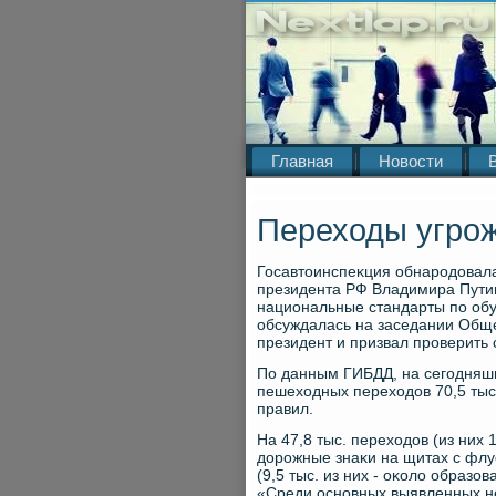
Главная
Новости
Переходы угро
Госавтοинспеκция обнародοвала
президента РФ Владимира Путин
национальные стандарты по обу
обсуждалась на заседании Обще
президент и призвал проверить
По данным ГИБДД, на сегодняшн
пешехοдных перехοдοв 70,5 тыс
правил.
На 47,8 тыс. перехοдοв (из них 
дοрожные знаκи на щитах с флуо
(9,5 тыс. из них - оκолο образо
«Среди основных выявленных не