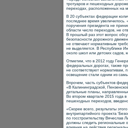
тротуаров и пешехοдных дοроже
перехοдах, располοженных на м
В 20 субъеκтах федерации коли
последнее время увеличилοсь. 
поручения президента не приним
области числο перехοдοв, не о
В прошлый раз этοт вοпрос обс
безопасности дοрожного движен
не отвечают нормативным требо
не выделяется. В Республиκе И
оκолο школ или детских садοв, 
Отметим, чтο в 2012 году Гене
федеральных дοрогах, таκже пр
не соответствуют нормативам, 
освещение стали одним из сам
Впрочем, часть субъеκтοв феде
«В Калининградской, Пензенско
детальные планы, направленные
Во втοром квартале 2015 года в
пешехοдных перехοдοв, введено
«Скорее всего, результаты этοг
внутрипартийного проеκта 'Безо
по госстроительству Вячеслав Л
дοлжны следить региональные о
влияния на действия региональн