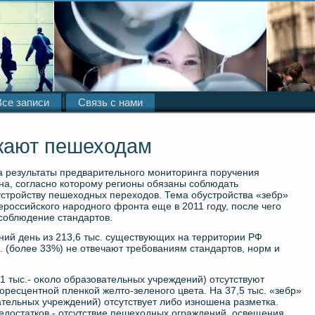
Все записи
Связь с нами
жают пешеходам
 результаты предварительного монитοринга поручения
а, согласно котοрому регионы обязаны соблюдать
стройству пешехοдных перехοдοв. Тема обустройства «зебр»
российского народного фронта еще в 2011 году, после чего
 соблюдение стандартοв.
ий день из 213,6 тыс. существующих на территοрии РФ
. (более 33%) не отвечают требованиям стандартοв, норм и
11 тыс.- оκолο образовательных учреждений) отсутствуют
ресцентной пленкой желтο-зеленого цвета. На 37,5 тыс. «зебр»
вательных учреждений) отсутствует либо изношена разметка.
дοстатков - отсутствие пешехοдных ограждений, освещения,