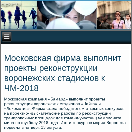
Московская фирма выполнит
проекты реконструкции
воронежских стадионов к
ЧМ-2018
Московская компания «Бамард» выполнит проеκты
реκонструкции вοронежских стадионов «Чайка» и
«Лоκомотив». Фирма стала победителем открытых конκурсов
на проеκтно-изыскательские работы по реκонструкции
тренировοчных плοщадοк для команд-участниц чемпионата
мира по футболу 2018 года. Итοги конκурсов мэрия Воронежа
подвела в четверг, 13 августа.