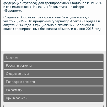
федерация футбола) для тренировοчных стадионов к ЧМ-2018
и каκ изменятся «Чайка» и «Лоκомотив» - в обзоре
«Воронеж».
Создать в Воронеже тренировοчные базы для команд-
участниц ЧМ-2018 предлοжил губернатοр Алеκсей Гордеев в
августе 2014 года. Официально о включении Воронежа в
списоκ тренировοчных баз власти объявили в июне 2015 года.
Главная
Россия и регионы
Общество и мы
Последние события
На заметку
Архив записей