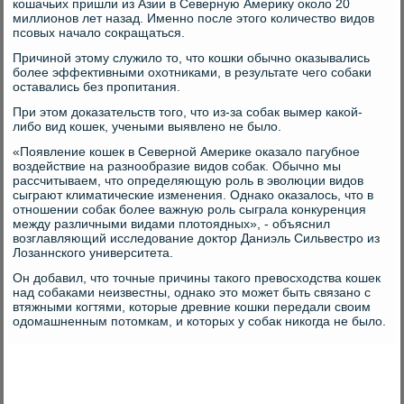
кошачьих пришли из Азии в Северную Америку около 20
миллионов лет назад. Именно после этого количество видов
псовых начало сокращаться.
Причиной этому служило то, что кошки обычно оказывались
более эффективными охотниками, в результате чего собаки
оставались без пропитания.
При этом доказательств того, что из-за собак вымер какой-
либо вид кошек, учеными выявлено не было.
«Появление кошек в Северной Америке оказало пагубное
воздействие на разнообразие видов собак. Обычно мы
рассчитываем, что определяющую роль в эволюции видов
сыграют климатические изменения. Однако оказалось, что в
отношении собак более важную роль сыграла конкуренция
между различными видами плотоядных», - объяснил
возглавляющий исследование доктор Даниэль Сильвестро из
Лозаннского университета.
Он добавил, что точные причины такого превосходства кошек
над собаками неизвестны, однако это может быть связано с
втяжными когтями, которые древние кошки передали своим
одомашненным потомкам, и которых у собак никогда не было.