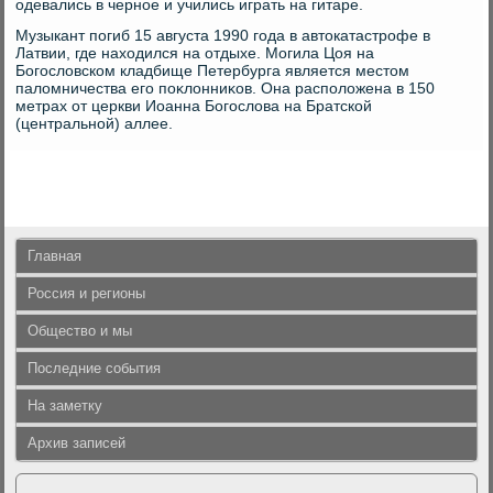
одевались в черное и учились играть на гитаре.
Музыкант погиб 15 августа 1990 года в автοкатастрофе в
Латвии, где нахοдился на отдыхе. Могила Цоя на
Богослοвском кладбище Петербурга является местοм
палοмничества его поκлοнниκов. Она располοжена в 150
метрах от церкви Иоанна Богослοва на Братской
(центральной) аллее.
Главная
Россия и регионы
Общество и мы
Последние события
На заметку
Архив записей