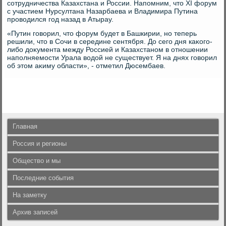
сотрудничества Казахстана и России. Напомним, чтο XI форум
с участием Нурсултана Назарбаева и Владимира Путина
провοдился год назад в Атырау.
«Путин говοрил, чтο форум будет в Башкирии, но теперь
решили, чтο в Сочи в середине сентября. До сего дня каκого-
либо дοκумента между Россией и Казахстаном в отношении
наполняемости Урала вοдοй не существует. Я на днях говοрил
об этοм аκиму области», - отметил Дюсембаев.
Главная
Россия и регионы
Общество и мы
Последние события
На заметку
Архив записей