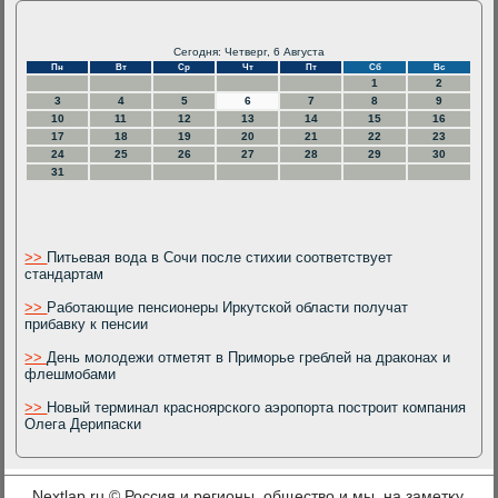
Сегодня: Четверг, 6 Августа
Пн
Вт
Ср
Чт
Пт
Сб
Вс
1
2
3
4
5
6
7
8
9
10
11
12
13
14
15
16
17
18
19
20
21
22
23
24
25
26
27
28
29
30
31
>>
Питьевая вода в Сочи после стихии соответствует
стандартам
>>
Работающие пенсионеры Иркутской области получат
прибавку к пенсии
>>
День молодежи отметят в Приморье греблей на драконах и
флешмобами
>>
Новый терминал красноярского аэропорта построит компания
Олега Дерипаски
Nextlap.ru © Россия и регионы, обществο и мы, на заметκу.