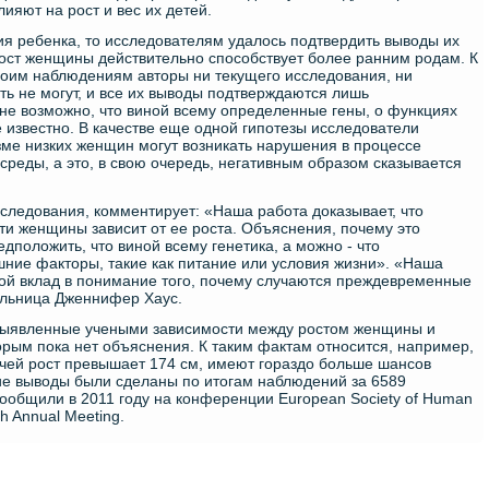
ияют на рост и вес их детей.
ия ребенка, то исследователям удалось подтвердить выводы их
рост женщины действительно способствует более ранним родам. К
оим наблюдениям авторы ни текущего исследования, ни
ть не могут, и все их выводы подтверждаются лишь
не возможно, что виной всему определенные гены, о функциях
 известно. В качестве еще одной гипотезы исследователи
изме низких женщин могут возникать нарушения в процессе
реды, а это, в свою очередь, негативным образом сказывается
сследования, комментирует: «Наша работа доказывает, что
и женщины зависит от ее роста. Объяснения, почему это
едположить, что виной всему генетика, а можно - что
ние факторы, такие как питание или условия жизни». «Наша
вой вклад в понимание того, почему случаются преждевременные
ельница Дженнифер Хаус.
 выявленные учеными зависимости между ростом женщины и
орым пока нет объяснения. К таким фактам относится, например,
чей рост превышает 174 см, имеют гораздо больше шансов
кие выводы были сделаны по итогам наблюдений за 6589
ообщили в 2011 году на конференции European Society of Human
h Annual Meeting.