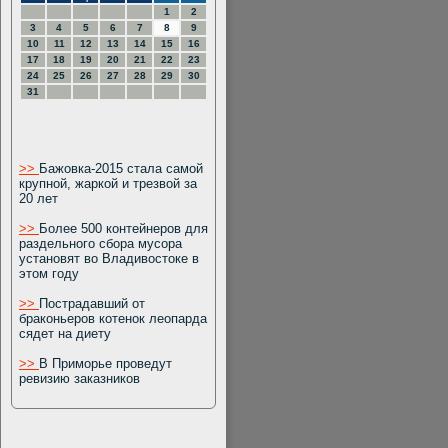
1
2
3
4
5
6
7
8
9
10
11
12
13
14
15
16
17
18
19
20
21
22
23
24
25
26
27
28
29
30
31
>>
Бажовка-2015 стала самой
крупной, жаркой и трезвой за
20 лет
>>
Более 500 контейнеров для
раздельного сбора мусора
установят во Владивостоке в
этом году
>>
Пострадавший от
браконьеров котенок леопарда
сядет на диету
>>
В Приморье проведут
ревизию заказников