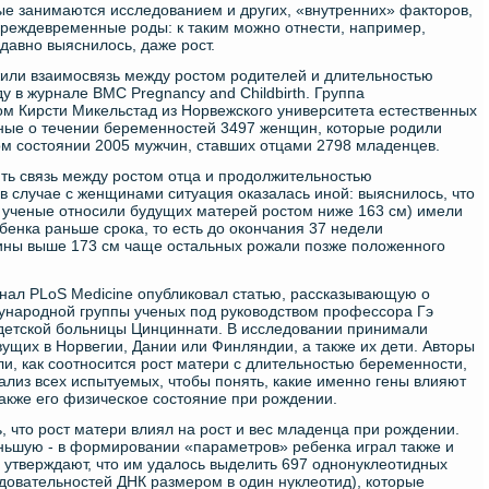
ые занимаются исследованием и других, «внутренних» факторов,
преждевременные роды: к таким можно отнести, например,
недавно выяснилось, даже рост.
жили взаимосвязь между ростом родителей и длительностью
у в журнале BMC Pregnancy and Childbirth. Группа
ом Кирсти Микельстад из Норвежского университета естественных
нные о течении беременностей 3497 женщин, которые родили
ом состоянии 2005 мужчин, ставших отцами 2798 младенцев.
ть связь между ростом отца и продолжительностью
 в случае с женщинами ситуация оказалась иной: выяснилось, что
м ученые относили будущих матерей ростом ниже 163 см) имели
бенка раньше срока, то есть до окончания 37 недели
ины выше 173 см чаще остальных рожали позже положенного
рнал PLoS Medicine опубликовал статью, рассказывающую о
ународной группы ученых под руководством профессора Гэ
детской больницы Цинциннати. В исследовании принимали
ущих в Норвегии, Дании или Финляндии, а также их дети. Авторы
и, как соотносится рост матери с длительностью беременности,
ализ всех испытуемых, чтобы понять, какие именно гены влияют
акже его физическое состояние при рождении.
, что рост матери влиял на рост и вес младенца при рождении.
ньшую - в формировании «параметров» ребенка играл также и
 утверждают, что им удалось выделить 697 однонуклеотидных
овательностей ДНК размером в один нуклеотид), которые