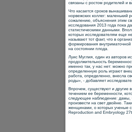
связаны с ростом родителей и вл
Что касается сроков вынашиван
норвежских коллег: маленький 
сожалению, объяснения этим св
исследования 2013 года пока да
статистическими данными. Впол
которых исследователям еще не
называют тот факт, что в орган
формирования внутриматочной с
на состоянии плода.
Луис Муглия, один из авторов и
продолжительность беременност
именно так, у нас нет: можно пр
определенную роль играют внеш
работа, определенно, внесла с
роды», - добавляет исследоват
Впрочем, существуют и другие
течением ее беременности, кот
следующее наблюдение: дамы, 
произвести на свет двойню. Та
женщинами, о которых ученые с
Reproduction and Embryology 27t