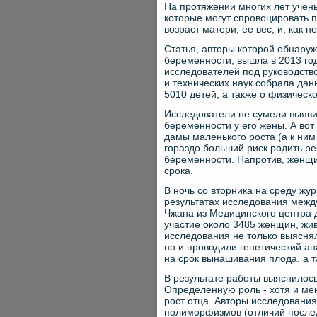
На протяжении многих лет учен
которые могут спровоцировать 
возраст матери, ее вес, и, как 
Статья, авторы которой обнару
беременности, вышла в 2013 год
исследователей под руководств
и технических наук собрала да
5010 детей, а также о физическ
Исследователи не сумели выяви
беременности у его жены. А вот
дамы маленького роста (а к ни
гораздо больший риск родить ре
беременности. Напротив, женщ
срока.
В ночь со вторника на среду жу
результатах исследования межд
Чжана из Медицинского центра 
участие около 3485 женщин, жив
исследования не только выяснял
но и проводили генетический ан
на срок вынашивания плода, а т
В результате работы выяснилось
Определенную роль - хотя и ме
рост отца. Авторы исследования
полиморфизмов (отличий послед