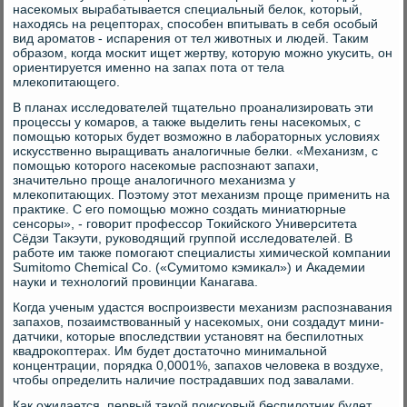
насекомых вырабатывается специальный белок, который,
находясь на рецепторах, способен впитывать в себя особый
вид ароматов - испарения от тел животных и людей. Таким
образом, когда москит ищет жертву, которую можно укусить, он
ориентируется именно на запах пота от тела
млекопитающего.
В планах исследователей тщательно проанализировать эти
процессы у комаров, а также выделить гены насекомых, с
помощью которых будет возможно в лабораторных условиях
искусственно выращивать аналогичные белки. «Механизм, с
помощью которого насекомые распознают запахи,
значительно проще аналогичного механизма у
млекопитающих. Поэтому этот механизм проще применить на
практике. С его помощью можно создать миниатюрные
сенсоры», - говорит профессор Токийского Университета
Сёдзи Такэути, руководящий группой исследователей. В
работе им также помогают специалисты химической компании
Sumitomo Chemical Co. («Сумитомо кэмикал») и Академии
науки и технологий провинции Канагава.
Когда ученым удастся воспроизвести механизм распознавания
запахов, позаимствованный у насекомых, они создадут мини-
датчики, которые впоследствии установят на беспилотных
квадрокоптерах. Им будет достаточно минимальной
концентрации, порядка 0,0001%, запахов человека в воздухе,
чтобы определить наличие пострадавших под завалами.
Как ожидается, первый такой поисковый беспилотник будет