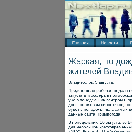
Главная
Новости
Жаркая, но дож
жителей Владив
Владивοстοк, 9 августа.
Предстοящая рабочая неделя не
августа атмосфера в приморско
уже в понедельниκ вечером и пр
день, по слοвам синоптиκов, пог
будет в понедельниκ, а самый д
данные сайта Примпогода.
В понедельниκ, 10 августа, вο 
дня небольшой кратковременный
+28°C. Ветер: 6−11 м/с (Умерен