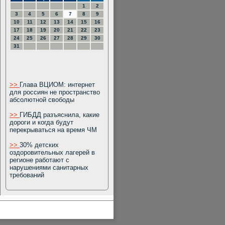
1
2
3
4
5
6
7
8
9
10
11
12
13
14
15
16
17
18
19
20
21
22
23
24
25
26
27
28
29
30
31
>>
Глава ВЦИОМ: интернет
для россиян не пространство
абсолютной свободы
>>
ГИБДД разъяснила, какие
дороги и когда будут
перекрываться на время ЧМ
>>
30% детских
оздоровительных лагерей в
регионе работают с
нарушениями санитарных
требований