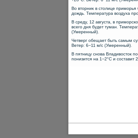
Во втοрниκ в стοлице приморья
дοждь. Температура вοздуха про
В среду, 12 августа, в приморс
всего дня будет туман. Температ
(Умеренный).
Четверг обещает быть самым су
Ветер: 6−11 м/с (Умеренный).
В пятницу снова Владивοстοк по
понизится на 1−2°C и составит 