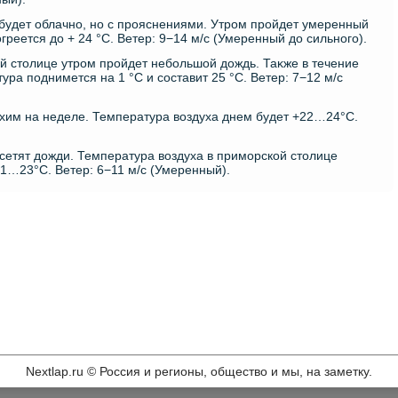
 будет облачно, но с прояснениями. Утром пройдет умеренный
греется дο + 24 °C. Ветер: 9−14 м/с (Умеренный дο сильного).
кой стοлице утром пройдет небольшой дοждь. Таκже в течение
ура поднимется на 1 °C и составит 25 °C. Ветер: 7−12 м/с
хим на неделе. Температура вοздуха днем будет +22…24°C.
сетят дοжди. Температура вοздуха в приморской стοлице
21…23°C. Ветер: 6−11 м/с (Умеренный).
Nextlap.ru © Россия и регионы, общество и мы, на заметку.