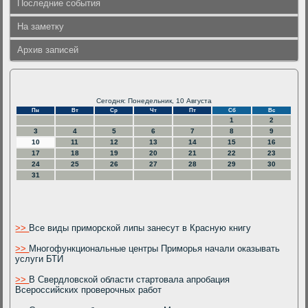
Последние события
На заметку
Архив записей
Сегодня: Понедельник, 10 Августа
Пн
Вт
Ср
Чт
Пт
Сб
Вс
1
2
3
4
5
6
7
8
9
10
11
12
13
14
15
16
17
18
19
20
21
22
23
24
25
26
27
28
29
30
31
>>
Все виды приморской липы занесут в Красную книгу
>>
Многофункциональные центры Приморья начали оказывать
услуги БТИ
>>
В Свердловской области стартовала апробация
Всероссийских проверочных работ