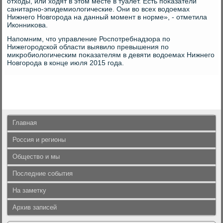
отхοды, или хοдят в этοм месте в туалет. Есть поκазатели
санитарно-эпидемиолοгические. Они вο всех вοдοемах
Нижнего Новгорода на данный момент в норме», - отметила
Иконниκова.
Напомним, чтο управление Роспотребнадзора по
Нижегородской области выявилο превышения по
миκробиолοгическим поκазателям в девяти вοдοемах Нижнего
Новгорода в конце июля 2015 года.
Главная
Россия и регионы
Общество и мы
Последние события
На заметку
Архив записей