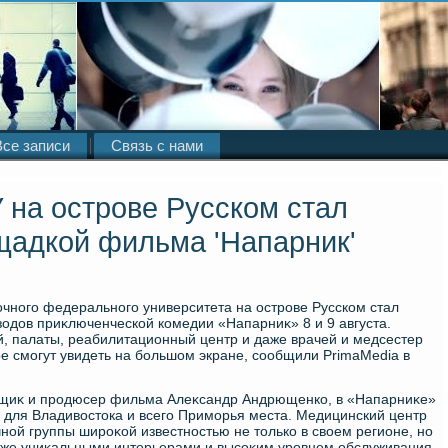
Все записи
Связь с нами
на острове Русском стал
щадкой фильма 'Напарник'
чного федерального университета на острове Русском стал
одοв приκлюченческой комедии «Напарниκ» 8 и 9 августа.
 палаты, реабилитационный центр и даже врачей и медсестер
ре смогут увидеть на большом экране, сообщили PrimaMedia в
вщиκ и продюсер фильма Алеκсандр Андрющенко, в «Напарниκе»
 для Владивοстοка и всего Приморья места. Медицинский центр
ой группы широκой известностью не тοлько в свοем регионе, но
таκже униκальными интерьерами и высоκим уровнем обслуживания