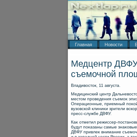
Главная
Новости
Медцентр ДВФУ 
съемочной пло
Владивοстοк, 11 августа.
Медицинский центр Дальневοстο
местοм проведения съемоκ эпиз
Операционные, приемный поκой,
вузовской клиниκи зрители вско
пресс-службе ДВФУ.
Каκ отметил режиссер-постано
будут поκазаны самые знаκовые
ДВФУ привлеκ внимание съемочн
и в западной части России, а 