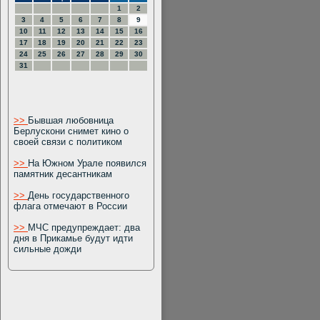
1
2
3
4
5
6
7
8
9
10
11
12
13
14
15
16
17
18
19
20
21
22
23
24
25
26
27
28
29
30
31
>>
Бывшая любовница
Берлускони снимет кино о
своей связи с политиком
>>
На Южном Урале появился
памятник десантникам
>>
День государственного
флага отмечают в России
>>
МЧС предупреждает: два
дня в Прикамье будут идти
сильные дожди