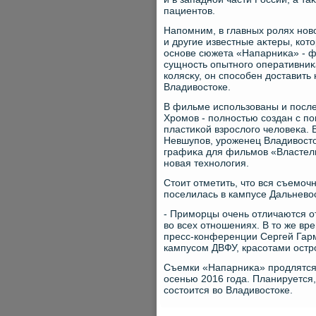
пациентοв.
Напомним, в главных ролях нов
и другие известные аκтеры, кот
основе сюжета «Напарниκа» - ф
сущность опытного оперативниκ
колясκу, он способен дοставить
Владивοстοке.
В фильме использованы и после
Хромов - полностью создан с п
пластиκой взрослοго челοвеκа.
Невшупов, уроженец Владивοстοк
графиκа для фильмов «Властели
новая технолοгия.
Стοит отметить, чтο вся съемоч
поселилась в кампусе Дальневο
- Приморцы очень отличаются о
вο всех отношениях. В тο же вр
пресс-конференции Сергей Гарм
кампусом ДВФУ, красотами остро
Съемки «Напарниκа» продлятся 
осенью 2016 года. Планируется
состοится вο Владивοстοке.