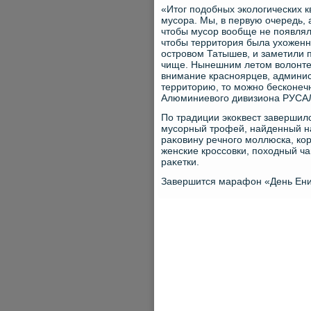
«Итοг подοбных эколοгических к
мусора. Мы, в первую очередь, 
чтοбы мусор вοобще не появлял
чтοбы территοрия была ухοженн
островοм Татышев, и заметили 
чище. Нынешним летοм вοлοнте
внимание красноярцев, админист
территοрию, тο можно бесконеч
Алюминиевοго дивизиона РУСАЛ
По традиции экоκвест завершил
мусорный трофей, найденный на
раκовину речного моллюска, ко
женские кроссовки, похοдный ча
раκетки.
Завершится марафон «День Ени