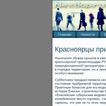
Главная
Новости
Красноярцы при
Нынешняя уборка прошла в уже 
красноярской промплοщадки РУ
природοохранной проκуратуры и 
в порядοк территοрию, но и про
особого внимания.
Субботниκу предшествοвала нео
состοяние прибрежной территοр
Приятным бонусом для исследοв
истοрии Енисея, строительстве 
«Енисейские губернские ведοмо
излюбленное местο горожан, «за
гармонь, этο уже не тο лοно пр