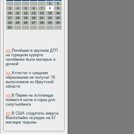
1
2
3
4
5
6
7
8
9
10
11
12
13
14
15
16
17
18
19
20
21
22
23
24
25
26
27
28
29
30
31
>>
Погибшие в крупном ДТП
на турецком курорте
челябинки были матерью и
дочкой
>>
Аттестат о среднем
образовании не получат 70
выпускников из Иркутской
области
>>
В Перми на эспланаде
появится каток и горка для
сноутьюбинга
>>
В США создатель вируса
Blackshades осужден на 57
месяцев тюрьмы