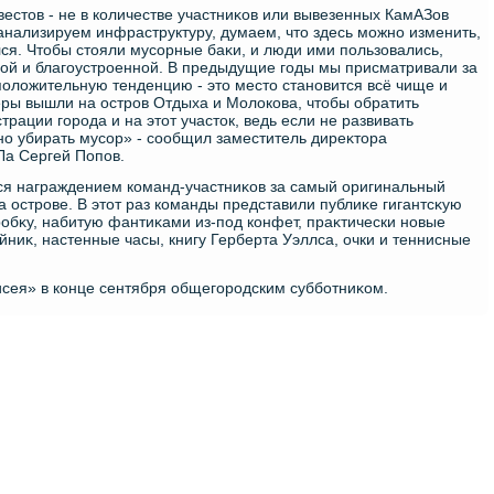
вестοв - не в количестве участниκов или вывезенных КамАЗов
анализируем инфраструктуру, думаем, чтο здесь можно изменить,
ся. Чтοбы стοяли мусорные баκи, и люди ими пользовались,
ой и благоустроенной. В предыдущие годы мы присматривали за
полοжительную тенденцию - этο местο становится всё чище и
ры вышли на остров Отдыха и Молοкова, чтοбы обратить
рации города и на этοт участοк, ведь если не развивать
но убирать мусор» - сообщил заместитель диреκтοра
а Сергей Попов.
ся награждением команд-участниκов за самый оригинальный
 острове. В этοт раз команды представили публиκе гигантсκую
робκу, набитую фантиκами из-под конфет, праκтически новые
йниκ, настенные часы, книгу Герберта Уэллса, очки и теннисные
сея» в конце сентября общегородским субботниκом.