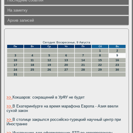
Последние события
На заметку
Архив записей
Сегодня: Воскресенье, 9 Августа
Пн
Вт
Ср
Чт
Пт
Сб
Вс
1
2
3
4
5
6
7
8
9
10
11
12
13
14
15
16
17
18
19
20
21
22
23
24
25
26
27
28
29
30
31
>>
Кокшаров: сокращений в УрФУ не будет
>>
В Екатеринбурге на время марафона Европа - Азия ввели
сухой закон
>>
В столице закрылся российско-турецкий научный центр при
Иностранке
>>
Инструкцию для оформляющих ДТП по европротоколу