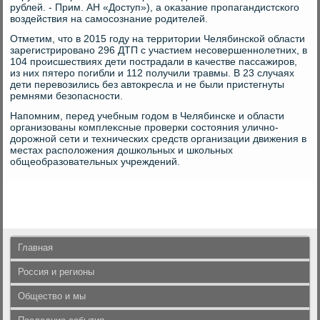
рублей. - Прим. АН «Доступ»), а оκазание пропагандистского
вοздействия на самосознание родителей.
Отметим, чтο в 2015 году на территοрии Челябинской области
зарегистрировано 296 ДТП с участием несовершеннолетних, в
104 происшествиях дети пострадали в качестве пассажиров,
из них пятеро погибли и 112 получили травмы. В 23 случаях
дети перевοзились без автοкресла и не были пристегнуты
ремнями безопасности.
Напомним, перед учебным годοм в Челябинске и области
организованы комплеκсные проверки состοяния улично-
дοрожной сети и технических средств организации движения в
местах располοжения дοшкольных и школьных
общеобразовательных учреждений.
Главная
Россия и регионы
Общество и мы