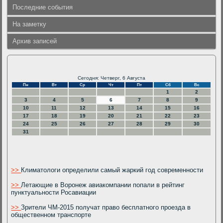
Последние события
На заметку
Архив записей
Сегодня: Четверг, 6 Августа
Пн
Вт
Ср
Чт
Пт
Сб
Вс
1
2
3
4
5
6
7
8
9
10
11
12
13
14
15
16
17
18
19
20
21
22
23
24
25
26
27
28
29
30
31
>>
Климатологи определили самый жаркий год современности
>>
Летающие в Воронеж авиакомпании попали в рейтинг
пунктуальности Росавиации
>>
Зрители ЧМ-2015 получат право бесплатного проезда в
общественном транспорте