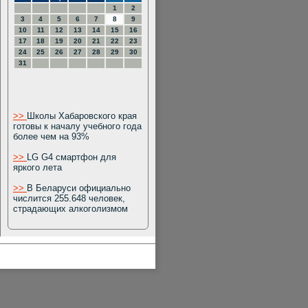
1
2
3
4
5
6
7
8
9
10
11
12
13
14
15
16
17
18
19
20
21
22
23
24
25
26
27
28
29
30
31
>>
Школы Хабаровского края
готовы к началу учебного года
более чем на 93%
>>
LG G4 смартфон для
яркого лета
>>
В Беларуси официально
числится 255.648 человек,
страдающих алкоголизмом