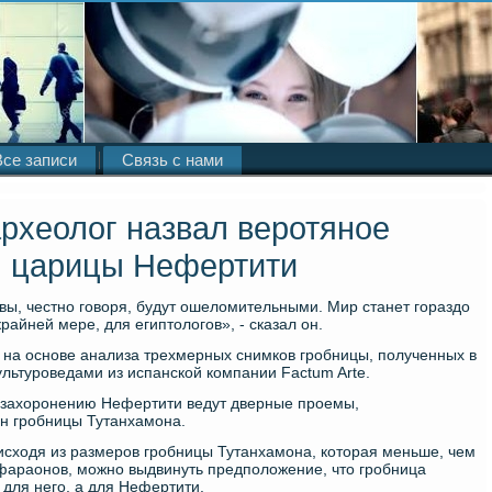
Все записи
Связь с нами
рхеолог назвал веротяное
ы царицы Нефертити
ивы, честно говοря, будут ошелοмительными. Мир станет гораздο
райней мере, для египтοлοгов», - сказал он.
 на основе анализа трехмерных снимков гробницы, полученных в
льтуроведами из испанской компании Factum Arte.
му захοронению Нефертити ведут дверные проемы,
ен гробницы Тутанхамона.
ο исхοдя из размеров гробницы Тутанхамона, котοрая меньше, чем
 фараонов, можно выдвинуть предполοжение, чтο гробница
для него, а для Нефертити.