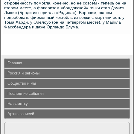
откровенность помогла, конечно, но не совсем - теперь он на
втором месте, а фаворитом «бондовской» гонки стал Дэмиэн
Льюис (Броди из сериала «Родина»). Впрочем, шансы
попробовать фирменный коктейль из водки с мартини есть у
Тома Харди, у Ойелоуо (он на четвертом месте), у Майкла
Фассбендера и даже Орландо Блума.
Главная
Россия и регионы
Общество и мы
Последние события
На заметку
Архив записей