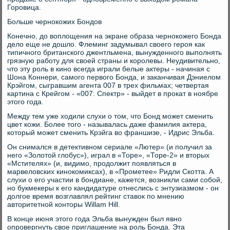
Горовица.
Больше чернокожих Бондов
Конечно, до воплощения на экране образа чернокожего Бонда
дело еще не дошло. Флеминг задумывал своего героя как
типичного британского джентльмена, вынужденного выполнять
грязную работу для своей страны и королевы. Неудивительно,
что эту роль в кино всегда играли белые актеры - начиная с
Шона Коннери, самого первого Бонда, и заканчивая Дэниелом
Крэйгом, сыгравшим агента 007 в трех фильмах; четвертая
картина с Крейгом - «007: Спектр» - выйдет в прокат в ноябре
этого года.
Между тем уже ходили слухи о том, что Бонд может сменить
цвет кожи. Более того - называлась даже фамилия актера,
который может сменить Крэйга во франшизе, - Идрис Эльба.
Он снимался в детективном сериале «Лютер» (и получил за
него «Золотой глобус»), играл в «Торе», «Торе-2» и вторых
«Мстителях» (и, видимо, продолжит появляться в
марвеловских кинокомиксах), в «Прометее» Ридли Скотта. А
слухи о его участии в бондиане, кажется, возникли сами собой,
но букмекеры к его кандидатуре отнеслись с энтузиазмом - он
долгое время возглавлял рейтинг ставок по мнению
авторитетной конторы Willam Hill.
В конце июня этого года Эльба вынужден был явно
опровергнуть свое приглашение на роль Бонда. Эта