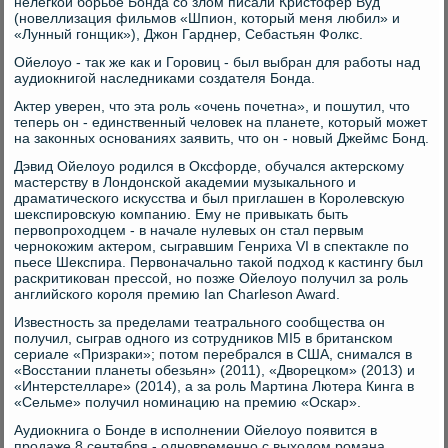
нелегкой борьбе Бонда со злом писали Кристофер Вуд
(новеллизация фильмов «Шпион, который меня любил» и
«Лунный гонщик»), Джон Гарднер, Себастьян Фолкс.
Ойелоуо - так же как и Горовиц - был выбран для работы над
аудиокнигой наследниками создателя Бонда.
Актер уверен, что эта роль «очень почетна», и пошутил, что
теперь он - единственный человек на планете, который может
на законных основаниях заявить, что он - новый Джеймс Бонд.
Дэвид Ойелоуо родился в Оксфорде, обучался актерскому
мастерству в Лондонской академии музыкального и
драматического искусства и был приглашен в Королевскую
шекспировскую компанию. Ему не привыкать быть
первопроходцем - в начале нулевых он стал первым
чернокожим актером, сыгравшим Генриха VI в спектакле по
пьесе Шекспира. Первоначально такой подход к кастингу был
раскритикован прессой, но позже Ойелоуо получил за роль
английского короля премию Ian Charleson Award.
Известность за пределами театрального сообщества он
получил, сыграв одного из сотрудников MI5 в британском
сериале «Призраки»; потом перебрался в США, снимался в
«Восстании планеты обезьян» (2011), «Дворецком» (2013) и
«Интерстелларе» (2014), а за роль Мартина Лютера Кинга в
«Сельме» получил номинацию на премию «Оскар».
Аудиокнига о Бонде в исполнении Ойелоуо появится в
продаже 8 сентября - одновременно с выходом романа