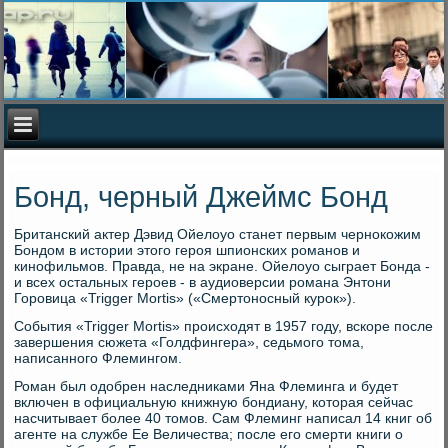
Бонд, черный Джеймс Бонд
Британский актер Дэвид Ойелоуо станет первым чернокожим
Бондом в истории этого героя шпионских романов и
кинофильмов. Правда, не на экране. Ойелоуо сыграет Бонда -
и всех остальных героев - в аудиоверсии романа Энтони
Горовица «Trigger Mortis» («Смертоносный курок»).
События «Trigger Mortis» происходят в 1957 году, вскоре после
завершения сюжета «Голдфингера», седьмого тома,
написанного Флемингом.
Роман был одобрен наследниками Яна Флеминга и будет
включен в официальную книжную бондиану, которая сейчас
насчитывает более 40 томов. Сам Флеминг написал 14 книг об
агенте на службе Ее Величества; после его смерти книги о