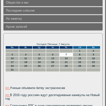
Общество и мы
Последние события
На заметку
Архив записей
Сегодня: Пятница, 7 Августа
Пн
Вт
Ср
Чт
Пт
Сб
Вс
1
2
3
4
5
6
7
8
9
10
11
12
13
14
15
16
17
18
19
20
21
22
23
24
25
26
27
28
29
30
31
>>
Ученые объявили битву экстрасенсам
>>
В 2016 году россиян ждут десятидневные каникулы на Новый
год
>>
Сотрудники ДПС в ходе спецоперации проверяют омских