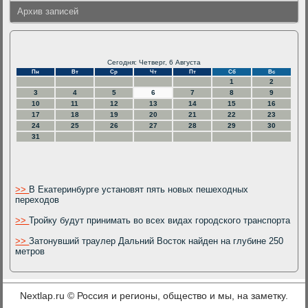
Архив записей
Сегодня: Четверг, 6 Августа
Пн
Вт
Ср
Чт
Пт
Сб
Вс
1
2
3
4
5
6
7
8
9
10
11
12
13
14
15
16
17
18
19
20
21
22
23
24
25
26
27
28
29
30
31
>>
В Екатеринбурге установят пять новых пешеходных
переходов
>>
Тройку будут принимать во всех видах городского транспорта
>>
Затонувший траулер Дальний Восток найден на глубине 250
метров
Nextlap.ru © Россия и регионы, общество и мы, на заметку.