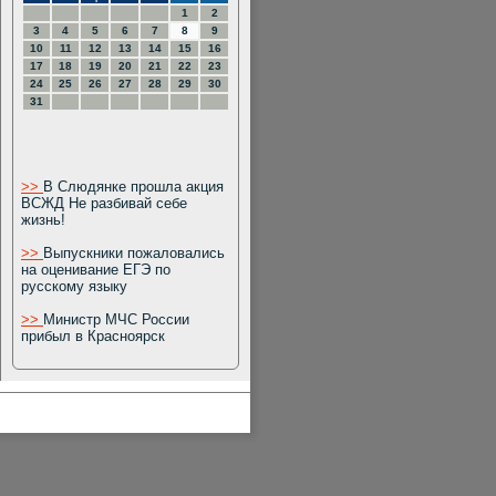
1
2
3
4
5
6
7
8
9
10
11
12
13
14
15
16
17
18
19
20
21
22
23
24
25
26
27
28
29
30
31
>>
В Слюдянке прошла акция
ВСЖД Не разбивай себе
жизнь!
>>
Выпускники пожаловались
на оценивание ЕГЭ по
русскому языку
>>
Министр МЧС России
прибыл в Красноярск