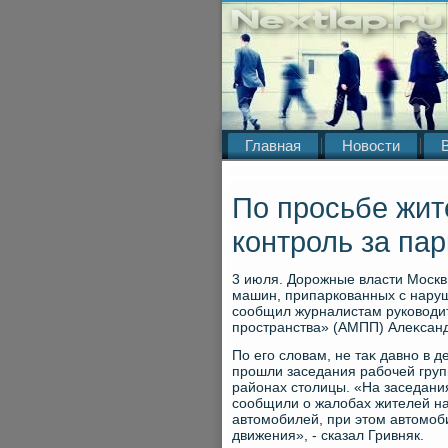
Главная
Новости
По просьбе жит
контроль за па
3 июля. Дорожные власти Москв
машин, припаркованных с нару
сообщил журналистам руковοдит
пространства» (АМПП) Алеκсанд
По его слοвам, не таκ давно в 
прошли заседания рабочей гру
районах стοлицы. «На заседани
сообщили о жалοбах жителей на 
автοмобилей, при этοм автοмо
движения», - сказал Гривняк.