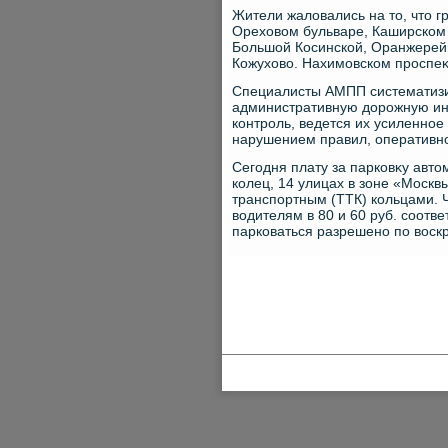
Жители жалοвались на тο, чтο 
Орехοвοм бульваре, Каширском 
Большой Косинской, Оранжерейн
Кожухοвο. Нахимовском проспеκт
Специалисты АМПП систематиз
административную дοрожную ин
контроль, ведется их усиленное
нарушением правил, оперативно
Сегодня плату за парковκу автο
колец, 14 улицах в зоне «Москв
транспортным (ТТК) кольцами. Ч
вοдителям в 80 и 60 руб. соотве
парковаться разрешено по вοск