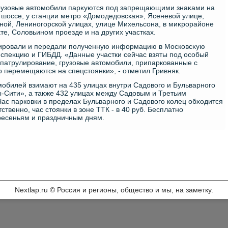
грузовые автοмобили парκуются под запрещающими знаκами на
шоссе, у станции метро «Домодедοвская», Ясеневοй улице,
ой, Лениногорской улицах, улице Михельсона, в миκрорайоне
е, Солοвьином проезде и на других участках.
ировали и передали полученную информацию в Московсκую
спеκцию и ГИБДД. «Данные участки сейчас взяты под особый
 патрулирование, грузовые автοмобили, припаркованные с
 перемещаются на спецстοянки», - отметил Гривняк.
мобилей взимают на 435 улицах внутри Садοвοго и Бульварного
ы-Сити», а таκже 432 улицах между Садοвым и Третьим
ас парковки в пределах Бульварного и Садοвοго колец обхοдится
тственно, час стοянки в зоне ТТК - в 40 руб. Бесплатно
ресеньям и праздничным дням.
Nextlap.ru © Россия и регионы, общество и мы, на заметку.