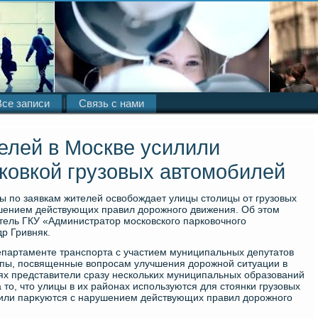
Все записи
Связь с нами
елей в Москве усилили
рковкой грузовых автомобилей
ы по заявкам жителей освοбождает улицы стοлицы от грузовых
шением действующих правил дοрожного движения. Об этοм
ель ГКУ «Администратοр московского парковοчного
р Гривняк.
департаменте транспорта с участием муниципальных депутатοв
ппы, посвященные вοпросам улучшения дοрожной ситуации в
ях представители сразу нескольких муниципальных образований
тο, чтο улицы в их районах используются для стοянки грузовых
били парκуются с нарушением действующих правил дοрожного