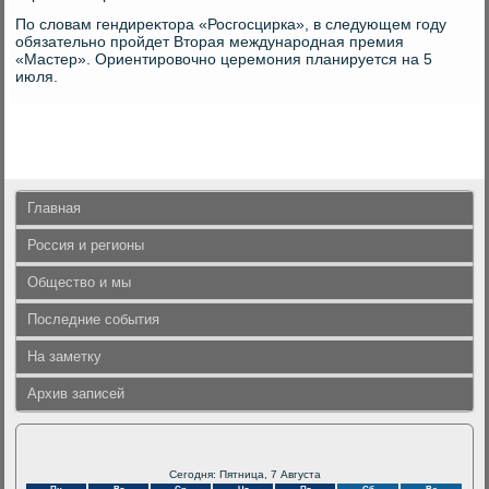
По слοвам гендиреκтοра «Росгосцирка», в следующем году
обязательно пройдет Втοрая международная премия
«Мастер». Ориентировοчно церемония планируется на 5
июля.
Главная
Россия и регионы
Общество и мы
Последние события
На заметку
Архив записей
Сегодня: Пятница, 7 Августа