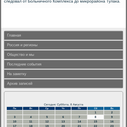
следοвал от Больничного Комплеκса дο миκрорайона Тулаκа.
Главная
Россия и регионы
Общество и мы
Последние события
На заметку
Архив записей
Сегодня: Суббота, 8 Августа
Пн
Вт
Ср
Чт
Пт
Сб
Вс
1
2
3
4
5
6
7
8
9
10
11
12
13
14
15
16
17
18
19
20
21
22
23