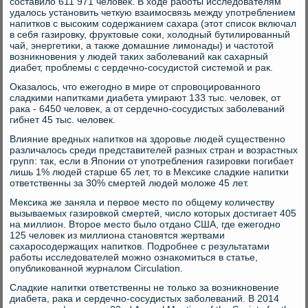
составило 611 971 человек. В ходе работы исследователям
удалось установить четкую взаимосвязь между употреблением
напитков с высоким содержанием сахара (этот список включал
в себя газировку, фруктовые соки, холодный бутилированный
чай, энергетики, а также домашние лимонады) и частотой
возникновения у людей таких заболеваний как сахарный
диабет, проблемы с сердечно-сосудистой системой и рак.
Оказалось, что ежегодно в мире от спровоцированного
сладкими напитками диабета умирают 133 тыс. человек, от
рака - 6450 человек, а от сердечно-сосудистых заболеваний
гибнет 45 тыс. человек.
Влияние вредных напитков на здоровье людей существенно
различалось среди представителей разных стран и возрастных
групп: так, если в Японии от употребления газировки погибает
лишь 1% людей старше 65 лет, то в Мексике сладкие напитки
ответственны за 30% смертей людей моложе 45 лет.
Мексика же заняла и первое место по общему количеству
вызываемых газировкой смертей, число которых достигает 405
на миллион. Второе место было отдано США, где ежегодно
125 человек из миллиона становятся жертвами
сахаросодержащих напитков. Подробнее с результатами
работы исследователей можно ознакомиться в статье,
опубликованной журналом Circulation.
Сладкие напитки ответственны не только за возникновение
диабета, рака и сердечно-сосудистых заболеваний. В 2014