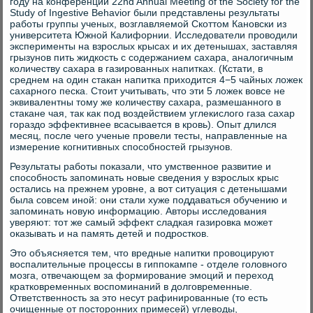
году на конференции 22nd Annual Meeting of the Society for the
Study of Ingestive Behavior были представлены результаты
работы группы ученых, возглавляемой Скоттом Кановски из
университета Южной Калифорнии. Исследователи проводили
эксперименты на взрослых крысах и их детенышах, заставляя
грызунов пить жидкость с содержанием сахара, аналогичным
количеству сахара в газированных напитках. (Кстати, в
среднем на один стакан напитка приходится 4−5 чайных ложек
сахарного песка. Стоит учитывать, что эти 5 ложек вовсе не
эквивалентны тому же количеству сахара, размешанного в
стакане чая, так как под воздействием углекислого газа сахар
гораздо эффективнее всасывается в кровь). Опыт длился
месяц, после чего ученые провели тесты, направленные на
измерение когнитивных способностей грызунов.
Результаты работы показали, что умственное развитие и
способность запоминать новые сведения у взрослых крыс
остались на прежнем уровне, а вот ситуация с детенышами
была совсем иной: они стали хуже поддаваться обучению и
запоминать новую информацию. Авторы исследования
уверяют: тот же самый эффект сладкая газировка может
оказывать и на память детей и подростков.
Это объясняется тем, что вредные напитки провоцируют
воспалительные процессы в гиппокампе - отделе головного
мозга, отвечающем за формирование эмоций и переход
кратковременных воспоминаний в долговременные.
Ответственность за это несут рафинированные (то есть
очищенные от посторонних примесей) углеводы,