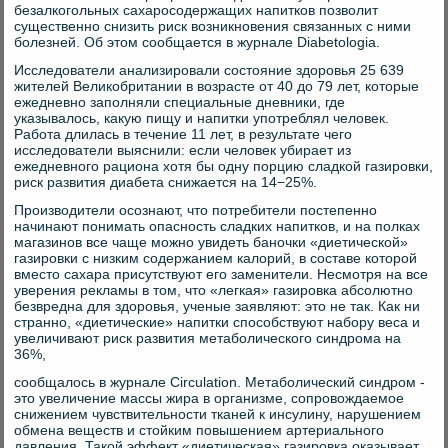
безалкогольных сахаросодержащих напитков позволит
существенно снизить риск возникновения связанных с ними
болезней. Об этом сообщается в журнале Diabetologia.
Исследователи анализировали состояние здоровья 25 639
жителей Великобритании в возрасте от 40 до 79 лет, которые
ежедневно заполняли специальные дневники, где
указывалось, какую пищу и напитки употреблял человек.
Работа длилась в течение 11 лет, в результате чего
исследователи выяснили: если человек убирает из
ежедневного рациона хотя бы одну порцию сладкой газировки,
риск развития диабета снижается на 14−25%.
Производители осознают, что потребители постепенно
начинают понимать опасность сладких напитков, и на полках
магазинов все чаще можно увидеть баночки «диетической»
газировки с низким содержанием калорий, в составе которой
вместо сахара присутствуют его заменители. Несмотря на все
уверения рекламы в том, что «легкая» газировка абсолютно
безвредна для здоровья, ученые заявляют: это не так. Как ни
странно, «диетические» напитки способствуют набору веса и
увеличивают риск развития метаболического синдрома на
36%,
сообщалось в журнале Circulation. Метаболический синдром -
это увеличение массы жира в организме, сопровождаемое
снижением чувствительности тканей к инсулину, нарушением
обмена веществ и стойким повышением артериального
давления. Такой эффект «диетическая» газировка оказывает