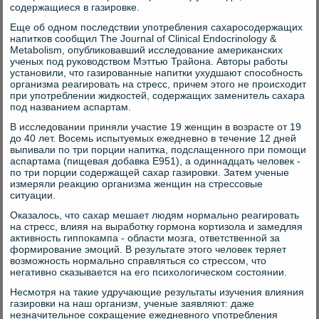
содержащиеся в газировке.
Еще об одном последствии употребления сахаросодержащих
напитков сообщил The Journal of Clinical Endocrinology &
Metabolism, опубликовавший исследование американских
ученых под руководством Мэттью Трайона. Авторы работы
установили, что газированные напитки ухудшают способность
организма реагировать на стресс, причем этого не происходит
при употреблении жидкостей, содержащих заменитель сахара
под названием аспартам.
В исследовании приняли участие 19 женщин в возрасте от 19
до 40 лет. Восемь испытуемых ежедневно в течение 12 дней
выпивали по три порции напитка, подслащенного при помощи
аспартама (пищевая добавка Е951), а одиннадцать человек -
по три порции содержащей сахар газировки. Затем ученые
измеряли реакцию организма женщин на стрессовые
ситуации.
Оказалось, что сахар мешает людям нормально реагировать
на стресс, влияя на выработку гормона кортизола и замедляя
активность гиппокампа - области мозга, ответственной за
формирование эмоций. В результате этого человек теряет
возможность нормально справляться со стрессом, что
негативно сказывается на его психологическом состоянии.
Несмотря на такие удручающие результаты изучения влияния
газировки на наш организм, ученые заявляют: даже
незначительное сокращение ежедневного употребления