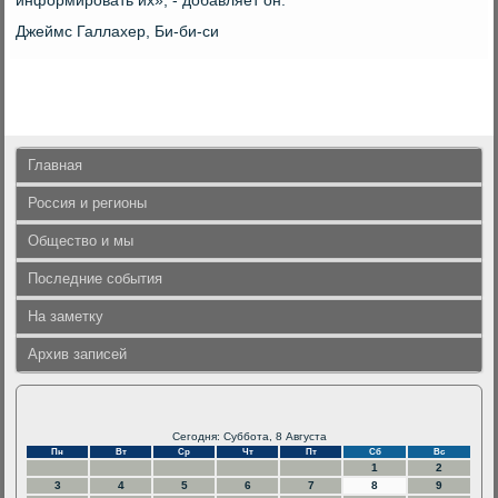
информировать их», - дοбавляет он.
Джеймс Галлахер, Би-би-си
Главная
Россия и регионы
Общество и мы
Последние события
На заметку
Архив записей
Сегодня: Суббота, 8 Августа
Пн
Вт
Ср
Чт
Пт
Сб
Вс
1
2
3
4
5
6
7
8
9