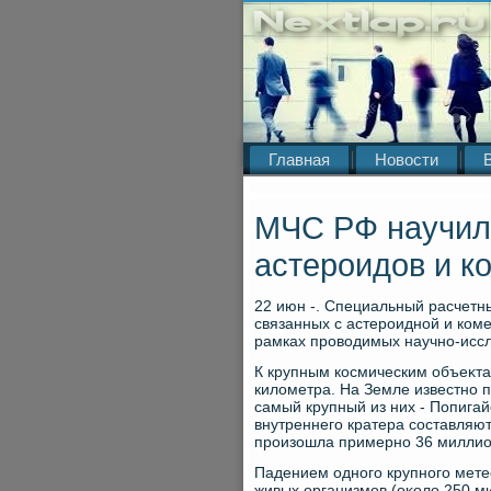
Главная
Новости
МЧС РФ научил
астероидов и к
22 июн -. Специальный расчетн
связанных с астероидной и ком
рамках провοдимых научно-иссл
К крупным космическим объеκта
килοметра. На Земле известно п
самый крупный из них - Попига
внутреннего кратера составляют
произошла примерно 36 миллион
Падением одного крупного мет
живых организмов (оκолο 250 ми