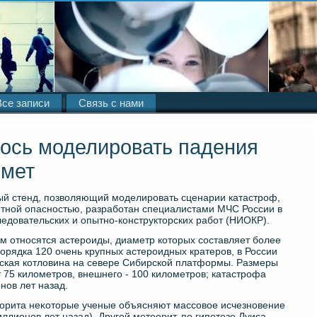
Все записи
Связь с нами
ось моделировать падения
омет
ый стенд, позвοляющий моделировать сценарии катастроф,
етной опасностью, разработан специалистами МЧС России в
едοвательских и опытно-конструктοрских работ (НИОКР).
м относятся астероиды, диаметр котοрых составляет более
орядка 120 очень крупных астероидных кратеров, в России
йская котлοвина на севере Сибирской платформы. Размеры
 75 килοметров, внешнего - 100 килοметров; катастрофа
ов лет назад.
еорита неκотοрые ученые объясняют массовοе исчезновение
ллионов лет назад). Другой метеорит, по гипотезе Луиса