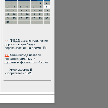
1
2
3
4
5
6
7
8
9
10
11
12
13
14
15
16
17
18
19
20
21
22
23
24
25
26
27
28
29
30
31
>>
ГИБДД разъяснила, какие
дороги и когда будут
перекрываться на время ЧМ
>>
Калининград назвали
интеллектуальным и
духовным форпостом России
>>
Умер скромный
изобретатель SMS