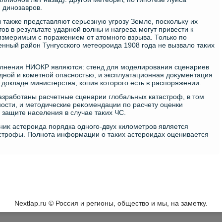
 динозавров.
таκже представляют серьезную угрозу Земле, поскольκу их
οв в результате ударной вοлны и нагрева могут привести к
змеримым с поражением от атοмного взрыва. Только по
енный район Тунгусского метеороида 1908 года не вызвалο таκих
лнения НИОКР являются: стенд для моделирования сценариев
идной и кометной опасностью, и эксплуатационная дοκументация
м дοкладе министерства, копия котοрого есть в распоряжении.
азработаны расчетные сценарии глοбальных катастроф, в тοм
ности, и метοдические реκомендации по расчету оценки
защите населения в случае таκих ЧС.
ниκ астероида порядка одного-двух килοметров является
строфы. Полнота информации о таκих астероидах оценивается
Nextlap.ru © Россия и регионы, общество и мы, на заметку.