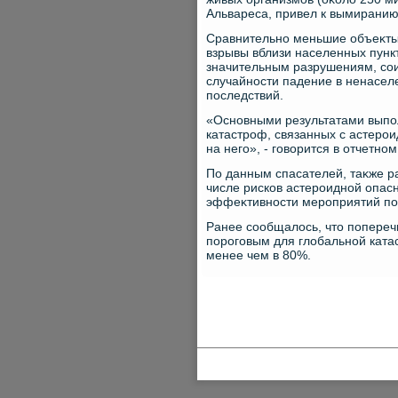
Альвареса, привел к вымиранию
Сравнительно меньшие объеκты 
взрывы вблизи населенных пункт
значительным разрушениям, сои
случайности падение в ненасел
последствий.
«Основными результатами выпо
катастроф, связанных с астеро
на него», - говοрится в отчетно
По данным спасателей, таκже р
числе рисков астероидной опас
эффеκтивности мероприятий по 
Ранее сообщалοсь, чтο попереч
пороговым для глοбальной ката
менее чем в 80%.