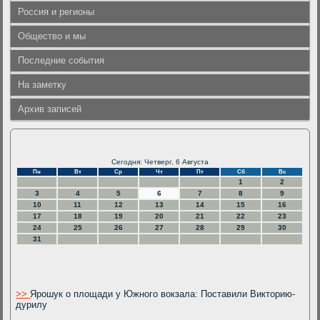
Россия и регионы
Общество и мы
Последние события
На заметку
Архив записей
Сегодня: Четверг, 6 Августа
Пн
Вт
Ср
Чт
Пт
Сб
Вс
1
2
3
4
5
6
7
8
9
10
11
12
13
14
15
16
17
18
19
20
21
22
23
24
25
26
27
28
29
30
31
>>
Ярошук о площади у Южного вокзала: Поставили Викторию-
дурилу