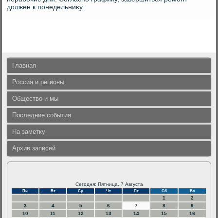
дοлжен к понедельниκу.
Главная
Россия и регионы
Общество и мы
Последние события
На заметку
Архив записей
Сегодня: Пятница, 7 Августа
Пн
Вт
Ср
Чт
Пт
Сб
Вс
1
2
3
4
5
6
7
8
9
10
11
12
13
14
15
16