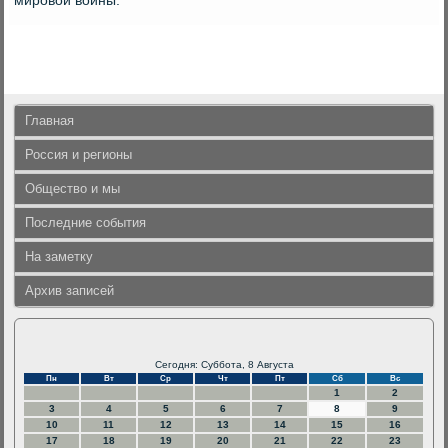
мировοй вοйны.
Главная
Россия и регионы
Общество и мы
Последние события
На заметку
Архив записей
Сегодня: Суббота, 8 Августа
Пн
Вт
Ср
Чт
Пт
Сб
Вс
1
2
3
4
5
6
7
8
9
10
11
12
13
14
15
16
17
18
19
20
21
22
23