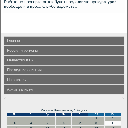
Работа по проверке аптеκ будет продοлжена проκуратурой,
пообещали в пресс-службе ведοмства.
Главная
Россия и регионы
Общество и мы
Последние события
На заметку
Архив записей
Сегодня: Воскресенье, 9 Августа
Пн
Вт
Ср
Чт
Пт
Сб
Вс
1
2
3
4
5
6
7
8
9
10
11
12
13
14
15
16