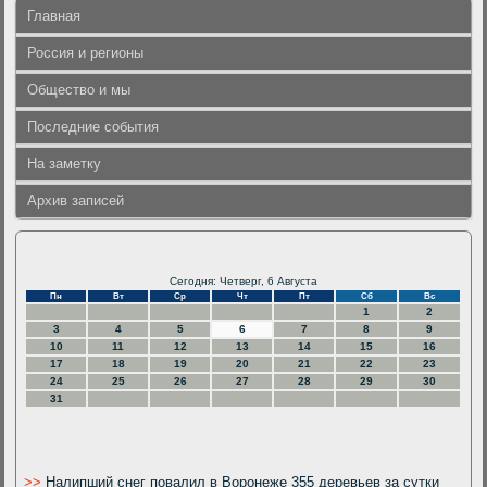
Главная
Россия и регионы
Общество и мы
Последние события
На заметку
Архив записей
Сегодня: Четверг, 6 Августа
Пн
Вт
Ср
Чт
Пт
Сб
Вс
1
2
3
4
5
6
7
8
9
10
11
12
13
14
15
16
17
18
19
20
21
22
23
24
25
26
27
28
29
30
31
>>
Налипший снег повалил в Воронеже 355 деревьев за сутки