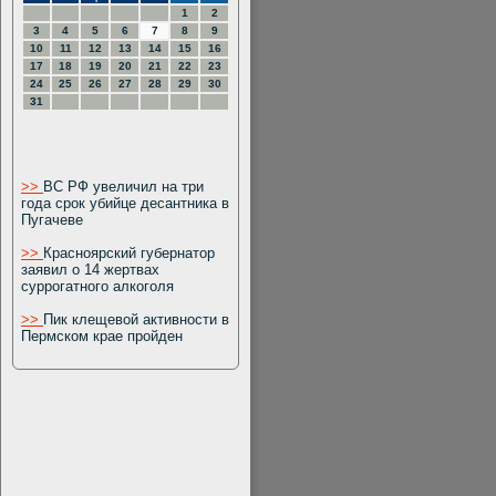
1
2
3
4
5
6
7
8
9
10
11
12
13
14
15
16
17
18
19
20
21
22
23
24
25
26
27
28
29
30
31
>>
ВС РФ увеличил на три
года срок убийце десантника в
Пугачеве
>>
Красноярский губернатор
заявил о 14 жертвах
суррогатного алкоголя
>>
Пик клещевой активности в
Пермском крае пройден