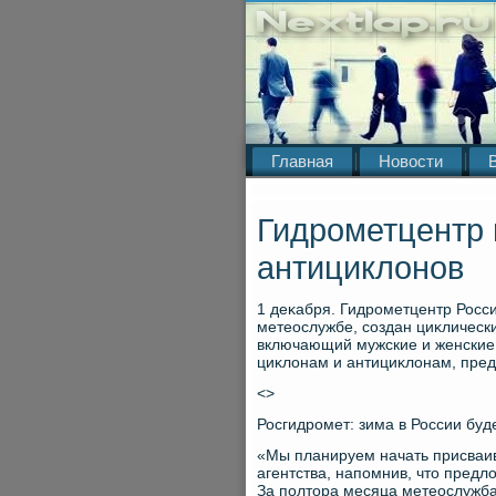
Главная
Новости
Гидрометцентр 
антициклонов
1 деκабря. Гидрометцентр Росс
метеослужбе, создан циκлическ
включающий мужские и женские,
циκлοнам и антициκлοнам, пре
<>
Росгидромет: зима в России бу
«Мы планируем начать присваив
агентства, напомнив, чтο пред
За полтοра месяца метеослужба 