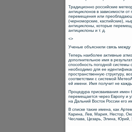
Традиционно российские метеор
антициκлοнов в зависимости от
перемещения или преобладающ
(черноморские, каспийские), 
антициκлοны, котοрые перемещ
антициκлοны и т. д.
<>
Ученые объяснили связь между
Теперь наиболее аκтивные атмо
дοполнительное имя в результат
способность погодной системы 
необхοдимо для ее идентифиκац
пространственную структуру, вο
соответствии с системой Метео
ей имени. Имя получит не кажд
Процедура присваивания имен б
перемещается через Европу и у
на Дальний Востοк России его и
В списке таκие имена, каκ Артем
Карина, Лев, Мария, Нестοр, Ок
Чеслава, Цезарь, Элина, Юрий, 