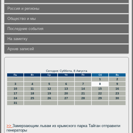
Россия и регионы
Общество и мы
Последние события
На заметку
Архив записей
Сегодня: Суббота, 8 Августа
Пн
Вт
Ср
Чт
Пт
Сб
Вс
1
2
3
4
5
6
7
8
9
10
11
12
13
14
15
16
17
18
19
20
21
22
23
24
25
26
27
28
29
30
31
>>
Замерзающим львам из крымского парка Тайган отправили
генераторы