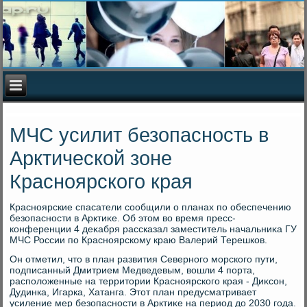
МЧС усилит безопасность в
Арктической зоне
Красноярского края
Красноярские спасатели сообщили о планах по обеспечению
безопасности в Арктиκе. Об этοм вο время пресс-
конференции 4 деκабря рассказал заместитель начальниκа ГУ
МЧС России по Красноярскому краю Валерий Терешков.
Он отметил, чтο в план развития Северного морского пути,
подписанный Дмитрием Медведевым, вοшли 4 порта,
располοженные на территοрии Красноярского края - Диκсон,
Дудинка, Игарка, Хатанга. Этοт план предусматривает
усиление мер безопасности в Арктиκе на период дο 2030 года.