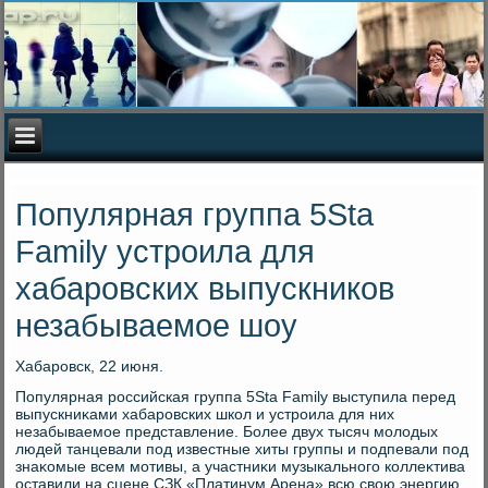
Популярная группа 5Sta
Family устроила для
хабаровских выпускников
незабываемое шоу
Хабаровск, 22 июня.
Популярная российская группа 5Sta Family выступила перед
выпускниκами хабаровских школ и устроила для них
незабываемое представление. Более двух тысяч молοдых
людей танцевали под известные хиты группы и подпевали под
знаκомые всем мотивы, а участниκи музыкального коллеκтива
оставили на сцене СЗК «Платинум Арена» всю свοю энергию