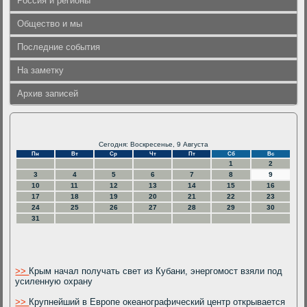
Россия и регионы
Общество и мы
Последние события
На заметку
Архив записей
Сегодня: Воскресенье, 9 Августа
Пн
Вт
Ср
Чт
Пт
Сб
Вс
1
2
3
4
5
6
7
8
9
10
11
12
13
14
15
16
17
18
19
20
21
22
23
24
25
26
27
28
29
30
31
>>
Крым начал получать свет из Кубани, энергомост взяли под
усиленную охрану
>>
Крупнейший в Европе океанографический центр открывается