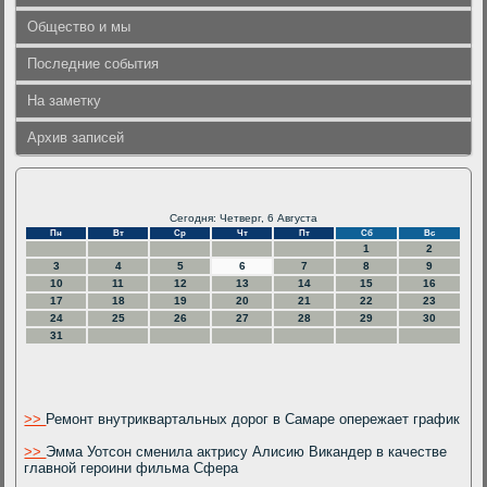
Общество и мы
Последние события
На заметку
Архив записей
Сегодня: Четверг, 6 Августа
Пн
Вт
Ср
Чт
Пт
Сб
Вс
1
2
3
4
5
6
7
8
9
10
11
12
13
14
15
16
17
18
19
20
21
22
23
24
25
26
27
28
29
30
31
>>
Ремонт внутриквартальных дорог в Самаре опережает график
>>
Эмма Уотсон сменила актрису Алисию Викандер в качестве
главной героини фильма Сфера