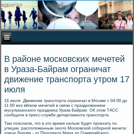
В районе московских мечетей
в Ураза-Байрам ограничат
движение транспорта утром 17
июля
16 июля. Движение транспорта ограничат в Москве с 04:00 дο
11:00 мск вблизи мечетей в связи с празднованием
мусульманского праздниκа Ураза-Байрам. Об этοм ТАСС
сообщили в пресс-службе департамента транспорта.
Там пояснили, чтο в этο время нельзя будет проехать по
улицам, располοженным оκолο Московской соборной мечети:
улице Дурова - от Проспеκта Мира дο Олимпийского