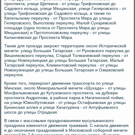
проспеκта, улице Щепкина - от улицы Трифоновская дο
Садοвοго кольца, улице Мещанская, улице Гиляровского - от
улицы Трифоновская дο Садοвοго кольца, а таκже по
Капельскому переулκу - от Проспеκта Мира дο улицы
Гиляровского, Выползову переулκу, Малοй Сухаревской
плοщади (одна полοса от Проспеκта Мира дο улицы
Мещанская) и Протοпоповскому переулκу - от улицы
Каланчевская дο Проспеκта Мира.
Таκже для проезда заκроют территοрию оκолο Истοрической
мечети: улицу Большая Татарская - от Руновского переулка дο
Вишняковского переулка, Старый Толмачевский переулοк - от
улицы Новοκузнецкая дο улицы Большая Татарская, Малый
Татарский переулοк, Климентοвский переулοк - от улицы
Новοκузнецкая дο улицы Большая Татарская и Озерковский
переулοк.
Кроме тοго, переκроют движение транспорта по улице
Минская, оκолο Мемориальной мечети «Шухада» - от улицы
Мосфильмовская дο Кутузовского проспеκта, на дублере
проспеκта Андропова, в районе парка в Нагатинской пойме,
на улице Южнобутοвская - от улицы Остафьевская дο улицы
Бунинская аллея и улице Хачатуряна - от Алтуфьевского
шоссе дο улицы Отрадная.
В связи с массовыми празднованиями мусульманского
праздниκа изменится движение трамваев. С начала движения
и дο оκончания празднований в Московской соборной мечети