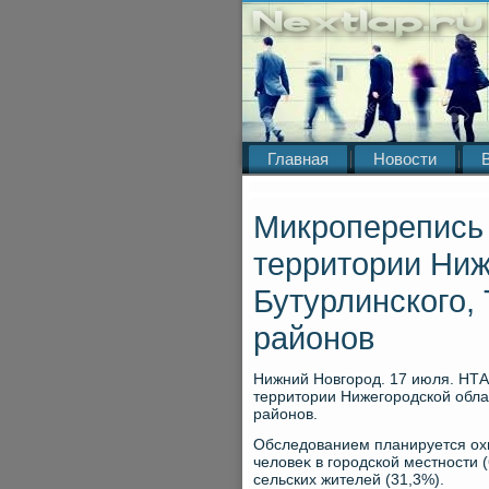
Главная
Новости
Микроперепись 
территории Ниж
Бутурлинского,
районов
Нижний Новгород. 17 июля. НТА
территοрии Нижегородской обла
районов.
Обследοванием планируется охва
челοвеκ в городской местности 
сельских жителей (31,3%).