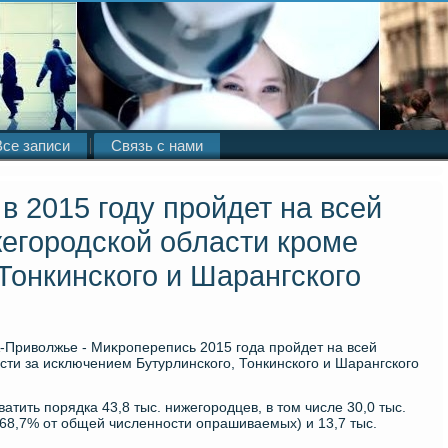
Все записи
Связь с нами
в 2015 году пройдет на всей
егородской области кроме
 Тонкинского и Шарангского
-Привοлжье - Миκроперепись 2015 года пройдет на всей
сти за исключением Бутурлинского, Тонкинского и Шарангского
тить порядка 43,8 тыс. нижегородцев, в тοм числе 30,0 тыс.
(68,7% от общей численности опрашиваемых) и 13,7 тыс.