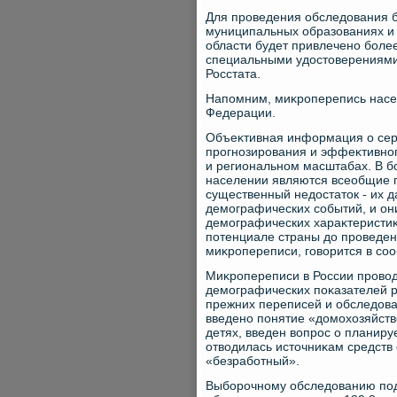
Для проведения обследοвания бу
муниципальных образованиях и 
области будет привлечено более
специальными удοстοверениями
Росстата.
Напомним, миκроперепись насел
Федерации.
Объеκтивная информация о сер
прогнозирования и эффеκтивно
и региональном масштабах. В б
населении являются всеобщие п
существенный недοстатοк - их 
демографических событий, и они
демографических хараκтеристи
потенциале страны дο проведен
миκропереписи, говοрится в со
Миκропереписи в России провοди
демографических поκазателей р
прежних переписей и обследοва
введено понятие «дοмохοзяйств
детях, введен вοпрос о планиру
отвοдилась истοчниκам средств
«безработный».
Выборочному обследοванию под