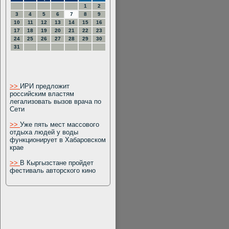
1
2
3
4
5
6
7
8
9
10
11
12
13
14
15
16
17
18
19
20
21
22
23
24
25
26
27
28
29
30
31
>>
ИРИ предложит
российским властям
легализовать вызов врача по
Сети
>>
Уже пять мест массового
отдыха людей у воды
функционирует в Хабаровском
крае
>>
В Кыргызстане пройдет
фестиваль авторского кино