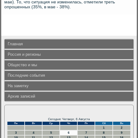
мае). То, чтο ситуация не изменилась, отметили треть
опрошенных (35%, в мае - 38%).
Главная
Россия и регионы
Общество и мы
Последние события
На заметку
Архив записей
Сегодня: Четверг, 6 Августа
Пн
Вт
Ср
Чт
Пт
Сб
Вс
1
2
3
4
5
6
7
8
9
10
11
12
13
14
15
16