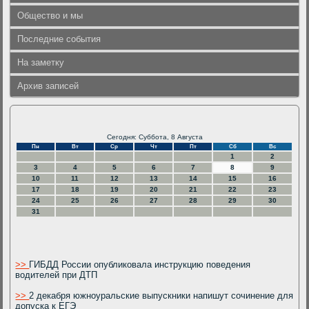
Общество и мы
Последние события
На заметку
Архив записей
Сегодня: Суббота, 8 Августа
Пн
Вт
Ср
Чт
Пт
Сб
Вс
1
2
3
4
5
6
7
8
9
10
11
12
13
14
15
16
17
18
19
20
21
22
23
24
25
26
27
28
29
30
31
>>
ГИБДД России опубликовала инструкцию поведения
водителей при ДТП
>>
2 декабря южноуральские выпускники напишут сочинение для
допуска к ЕГЭ