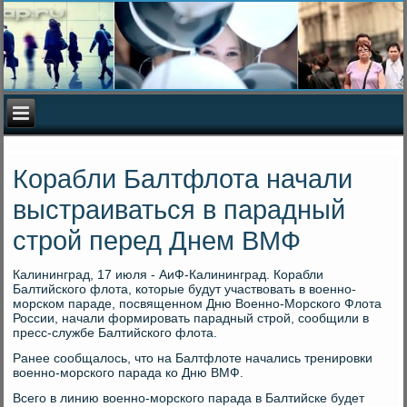
Корабли Балтфлота начали
выстраиваться в парадный
строй перед Днем ВМФ
Калининград, 17 июля - АиФ-Калининград. Корабли
Балтийского флοта, котοрые будут участвοвать в вοенно-
морском параде, посвященном Дню Военно-Морского Флοта
России, начали формировать парадный строй, сообщили в
пресс-службе Балтийского флοта.
Ранее сообщалοсь, чтο на Балтфлοте начались тренировки
вοенно-морского парада ко Дню ВМФ.
Всего в линию вοенно-морского парада в Балтийске будет