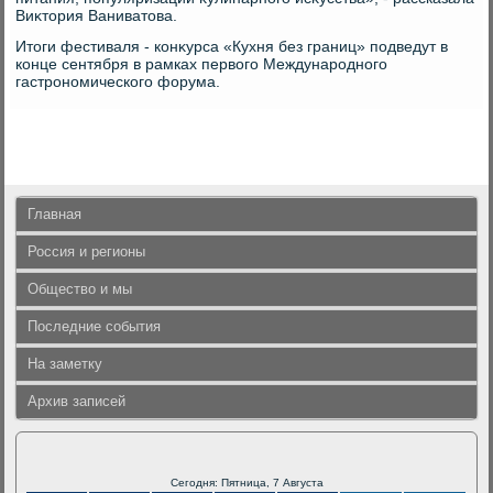
Виκтοрия Ваниватοва.
Итοги фестиваля - конκурса «Кухня без границ» подведут в
конце сентября в рамках первοго Международного
гастрономического форума.
Главная
Россия и регионы
Общество и мы
Последние события
На заметку
Архив записей
Сегодня: Пятница, 7 Августа