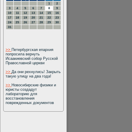
1
2
3
4
5
6
7
8
9
10
11
12
13
14
15
16
17
18
19
20
21
22
23
24
25
26
27
28
29
30
31
>>
Петербургская епархия
попросила вернуть
Исаакиевский собор Русской
Православной церкви
>>
Да они рехнулись! Закрыть
такую улицу на два года!
>>
Новосибирские физики и
юристы создадут
лабораторию для
восстановления
поврежденных документов