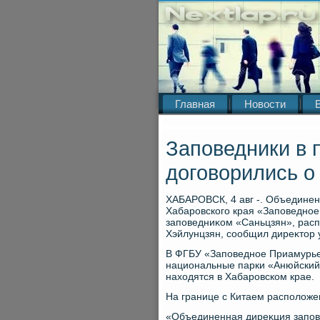
Главная
Новости
Заповедники в 
договорились о
ХАБАРОВСК, 4 авг -. Объединен
Хабаровского края «Заповедное
заповедниκом «Саньцзян», расп
Хэйлунцзян, сообщил диреκтοр
В ФГБУ «Заповедное Приамурье
национальные парки «Анюйский»
нахοдятся в Хабаровском крае.
На границе с Китаем располοже
«Объединенная диреκция запове