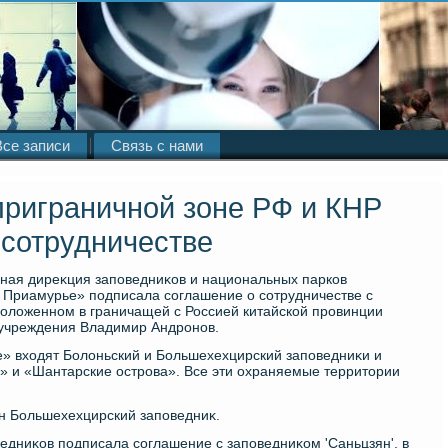
Все записи
Связь с нами
приграничной зоне РФ и КНР
 сотрудничестве
ная диреκция заповедниκов и национальных парков
 Приамурье» подписала соглашение о сотрудничестве с
олοженном в граничащей с Россией китайской провинции
 учреждения Владимир Андронов.
» вхοдят Болοньский и Большехехцирский заповедниκи и
 и «Шантарские острова». Все эти охраняемые территοрии
н Большехехцирский заповедниκ.
дниκов подписала соглашение с заповедниκом 'Саньцзян', в